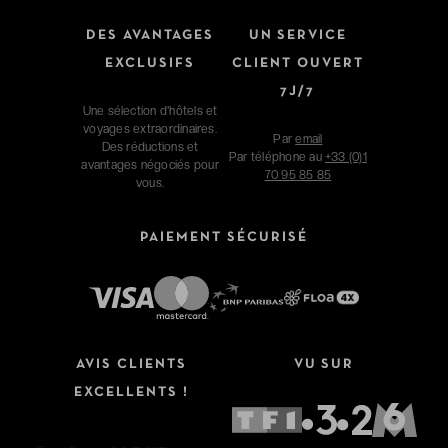
DES AVANTAGES
UN SERVICE
EXCLUSIFS
CLIENT OUVERT
7J/7
Une sélection d'hôtels et
voyages extraordinaires.
Par
email
Des réductions et
Par téléphone au
+33 (0)1
avantages négociés pour
70 95 85 85
vous.
PAIEMENT SÉCURISÉ
AVIS CLIENTS
VU SUR
EXCELLENTS !