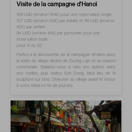
Visite de la campagne d'Hanoï
189 USD (environ 164€) pour une réservation single
107 USD (environ 93€) par adulte et 49 USD (environ
42€) par enfant
94 USD (environ 81€) par personne pour une
réservation triple
(Jour 9 ou 12)
Partez à la découverte de la campagne d'Hanoï avec
la visite du village ancien de Duong Lam et sa maison
communale. Baladez-vous à vélo (en option) dans
ses ruelles, puis visitez Son Dong, haut lieu de la
sculpture sur bois. Déjeuner au village avant le retour
à votre hôtel en fin de journée.