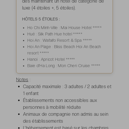
dès maintenant un hôtel de catégorie de
luxe (4 étoiles +, 5 étoiles).
HÔTELS 5 ÉTOILES :
Ho Chi Minh-Ville : Mai House Hotel *****
Hué : Silk Path Hue hotel *****
Hoi An : Wafaifo Resort & Spa *****
Hoi An Plage : Bliss Beach Hoi An Beach
resort *****
Hanoï : Apricot Hotel *****
Baie d’Ha Long : Mon Cheri Cruise *****
Notes
:
Capacité maximale : 3 adultes / 2 adultes et
1 enfant
Établissements non accessibles aux
personnes à mobilité réduite
Animaux de compagnie non admis au sein
des établissements
L'hébergement est basé sur les chambres