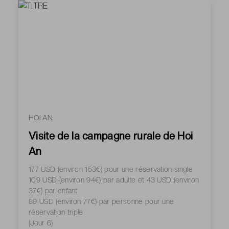
HOI AN
Visite de la campagne rurale de Hoi
An
177 USD (environ 153€) pour une réservation single
109 USD (environ 94€) par adulte et 43 USD (environ
37€) par enfant
89 USD (environ 77€) par personne pour une
réservation triple
(Jour 6)