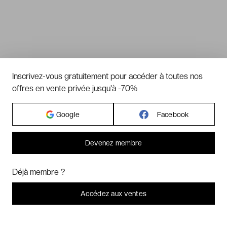
Inscrivez-vous gratuitement pour accéder à toutes nos
offres en vente privée jusqu'à -70%
Google
Facebook
Devenez membre
Bonjour ! Pourrions-nous activer des services supplémentaires pour
Marketing
? Vous pouvez toujours modifier ou retirer votre
Déjà membre ?
consentement plus tard.
Laissez-moi choisir
Accédez aux ventes
Je refuse
C'est bon.