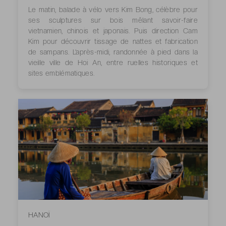
Le matin, balade à vélo vers Kim Bong, célèbre pour
ses sculptures sur bois mêlant savoir-faire
vietnamien, chinois et japonais. Puis direction Cam
Kim pour découvrir tissage de nattes et fabrication
de sampans. L’après-midi, randonnée à pied dans la
vieille ville de Hoi An, entre ruelles historiques et
sites emblématiques.
HANOÏ