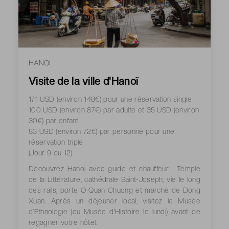
HANOÏ
Visite de la ville d'Hanoï
171 USD (environ 148€) pour une réservation single
100 USD (environ 87€) par adulte et 35 USD (environ
30€) par enfant
83 USD (environ 72€) par personne pour une
réservation triple
(Jour 9 ou 12)
Découvrez Hanoï avec guide et chauffeur : Temple
de la Littérature, cathédrale Saint-Joseph, vie le long
des rails, porte O Quan Chuong et marché de Dong
Xuan. Après un déjeuner local, visitez le Musée
d’Ethnologie (ou Musée d’Histoire le lundi) avant de
regagner votre hôtel.