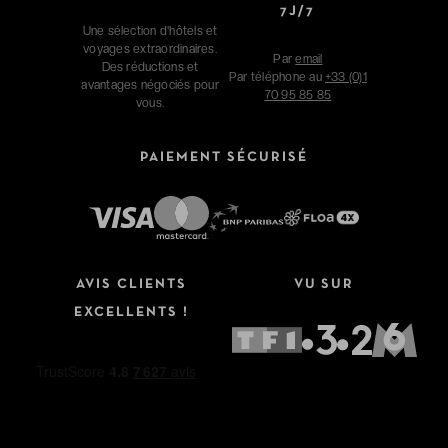
7J/7
Une sélection d'hôtels et
voyages extraordinaires.
Par
email
Des réductions et
Par téléphone au
+33 (0)1
avantages négociés pour
70 95 85 85
vous.
PAIEMENT SÉCURISÉ
AVIS CLIENTS
VU SUR
EXCELLENTS !