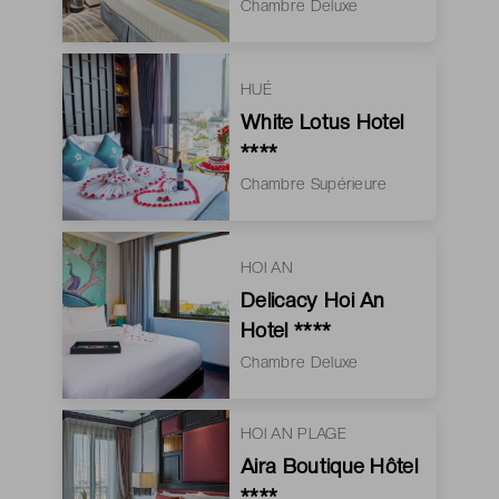
Chambre Deluxe
HUÉ
White Lotus Hotel
****
Chambre Supérieure
HOI AN
Delicacy Hoi An
Hotel ****
Chambre Deluxe
HOI AN PLAGE
Aira Boutique Hôtel
****