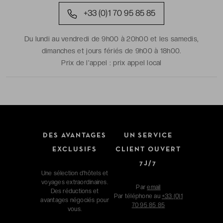
+33 (0)1 70 95 85 85
Du lundi au vendredi de 9h00 à 20h00 et les samedis,
dimanches et jours fériés de 9h00 à 18h00.
Prix de l'appel :
prix appel local
DES AVANTAGES
UN SERVICE
EXCLUSIFS
CLIENT OUVERT
7J/7
Une sélection d'hôtels et
voyages extraordinaires.
Par
email
Des réductions et
Par téléphone au
+33 (0)1
avantages négociés pour
70 95 85 85
vous.