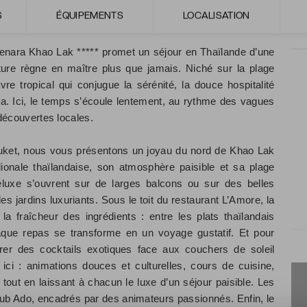
S
ÉQUIPEMENTS
LOCALISATION
ic
enara Khao Lak ***** promet un séjour en Thaïlande d’une
ure règne en maître plus que jamais. Niché sur la plage
e tropical qui conjugue la sérénité, la douce hospitalité
alia. Ici, le temps s’écoule lentement, au rythme des vagues
s découvertes locales.
huket, nous vous présentons un joyau du nord de Khao Lak
ionale thaïlandaise, son atmosphère paisible et sa plage
uxe s’ouvrent sur de larges balcons ou sur des belles
s jardins luxuriants. Sous le toit du restaurant L’Amore, la
la fraîcheur des ingrédients : entre les plats thaïlandais
 chaque repas se transforme en un voyage gustatif. Et pour
urer des cocktails exotiques face aux couchers de soleil
 ici : animations douces et culturelles, cours de cuisine,
tout en laissant à chacun le luxe d’un séjour paisible. Les
lub Ado, encadrés par des animateurs passionnés. Enfin, le