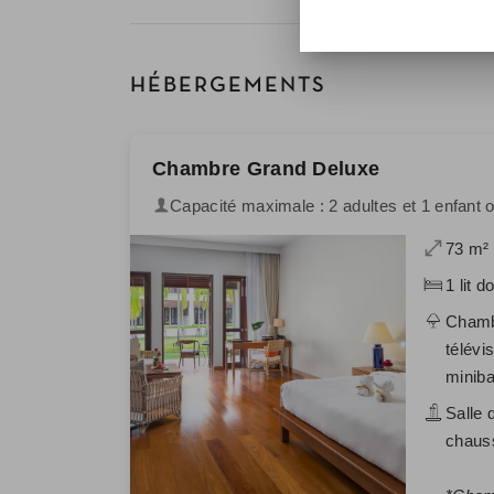
HÉBERGEMENTS
Chambre Grand Deluxe
Capacité maximale : 2 adultes et 1 enfant 
73 m²
1 lit d
Chambr
télév
minibar
Salle 
chauss