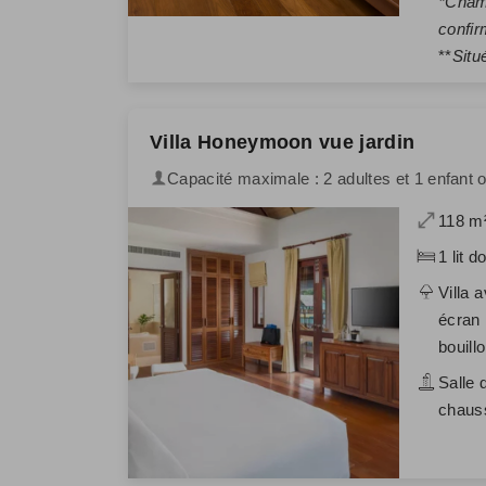
*Cham
confir
**
Situ
Villa Honeymoon vue jardin
Capacité maximale : 2 adultes et 1 enfant 
118 m
1 lit d
Villa 
écran 
bouillo
Salle 
chauss