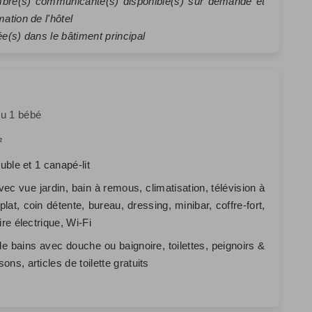
bre(s) communicante(s) disponible(s) sur demande et
mation de l'hôtel
ée(s) dans le bâtiment principal
ou 1 bébé
²
ouble et 1 canapé-lit
avec vue jardin, bain à remous, climatisation, télévision à
plat, coin détente, bureau, dressing, minibar, coffre-fort,
ire électrique, Wi-Fi
de bains avec douche ou baignoire, toilettes, peignoirs &
ons, articles de toilette gratuits