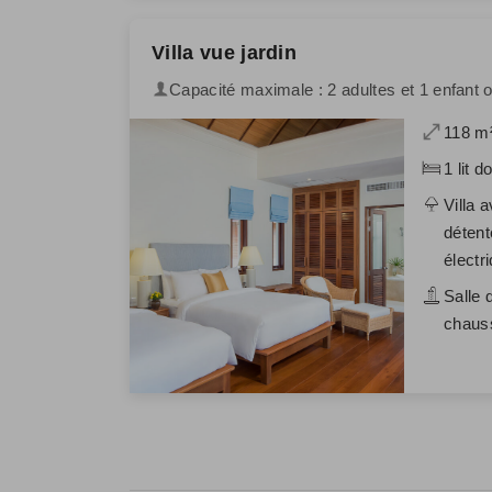
Villa vue jardin
Capacité maximale : 2 adultes et 1 enfant 
118 m
1 lit d
Villa 
détent
électr
Salle 
chauss