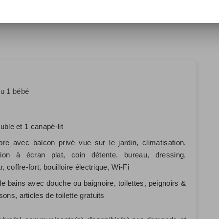
ou 1 bébé
ouble et 1 canapé-lit
e avec balcon privé vue sur le jardin, climatisation,
ision à écran plat, coin détente, bureau, dressing,
, coffre-fort, bouilloire électrique, Wi-Fi
de bains avec douche ou baignoire, toilettes, peignoirs &
ons, articles de toilette gratuits