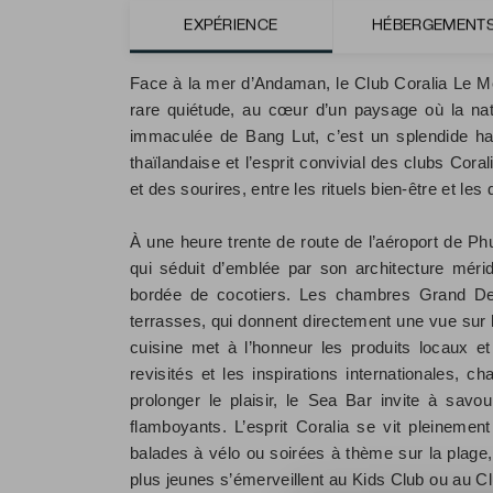
EXPÉRIENCE
HÉBERGEMENT
Par Louise Chiron, correspondante de VeryCh
Face à la mer d’Andaman, le Club Coralia Le M
rare quiétude, au cœur d’un paysage où la nat
immaculée de Bang Lut, c’est un splendide havr
thaïlandaise et l’esprit convivial des clubs Cor
et des sourires, entre les rituels bien-être et le
À une heure trente de route de l’aéroport de P
qui séduit d’emblée par son architecture mérid
bordée de cocotiers. Les chambres Grand Del
terrasses, qui donnent directement une vue sur le
cuisine met à l’honneur les produits locaux et 
revisités et les inspirations internationales,
prolonger le plaisir, le Sea Bar invite à savo
flamboyants. L’esprit Coralia se vit pleinement
balades à vélo ou soirées à thème sur la plage, 
plus jeunes s’émerveillent au Kids Club ou au C