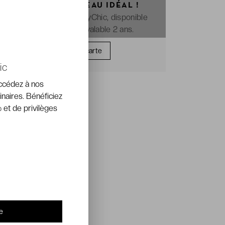
OFFREZ LE CADEAU IDÉAL !
La e-carte cadeau VeryChic, disponible
immédiatement et valable 2 ans.
Offrir une carte
ic
accédez à nos
inaires. Bénéficiez
 et de privilèges
e