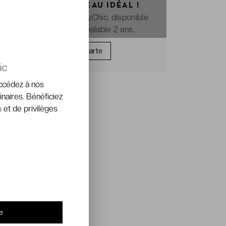
OFFREZ LE CADEAU IDÉAL !
La e-carte cadeau VeryChic, disponible
immédiatement et valable 2 ans.
Offrir une carte
ic
accédez à nos
inaires. Bénéficiez
 et de privilèges
e