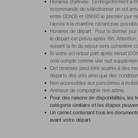
Horaires d’arrivée : L’enregistrement à l’h
recommandé de sélectionner un vol arrivan
entre 00h05 et 05h50 le premier jour né
l’accès à la chambre n’étant pas possible
Horaires de départ : Pour le dernier jour
le départ est prévu après 15h. Attention, 
suivant la fin du séjour sera considéré c
Si votre vol retour part après minuit (00h
cela compte comme une nuit supplémentai
Cet itinéraire peut être soumis à des mo
départs des vols ainsi que des conditio
Non accessibles aux personnes à mobili
Animaux de compagnie non admis
Pour des raisons de disponibilités, les
catégorie similaire et les étapes peuve
Un carnet contenant tous les documents
avant votre départ