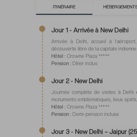
ITINÉRAIRE
HÉBERGEMENT
Cliquez ici
pour découvrir et télécharger vo
Jour 1 - Arrivée à New Delhi
Arrivée à Delhi, accueil à l’aéroport
découverte libre de la capitale indienne
Hôtel :
Crowne Plaza *****
Pension :
Dîner inclus
Jour 2 - New Delhi
Journée complète de visites à Delhi 
monuments emblématiques, lieux spiritue
Hôtel :
Crowne Plaza *****
Pension :
Demi-pension incluse
Jour 3 - New Delhi – Jaipur (2