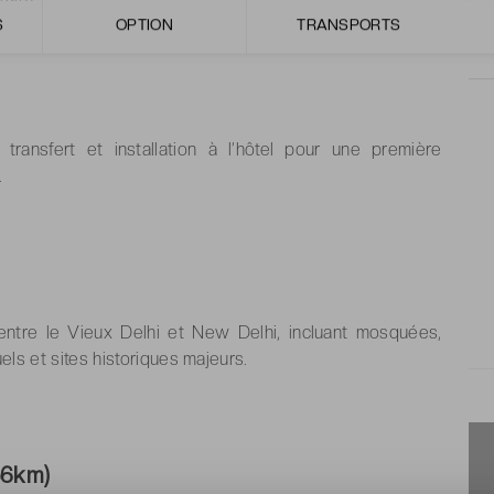
S
OPTION
TRANSPORTS
tre itinéraire en détail.
, transfert et installation à l’hôtel pour une première
.
entre le Vieux Delhi et New Delhi, incluant mosquées,
ls et sites historiques majeurs.
56km)