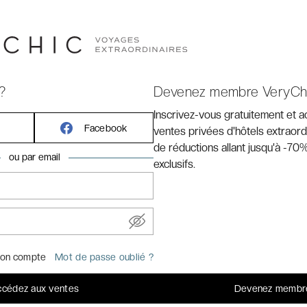
élèbre ville rose du Rajasthan, avec premières visites
mples en fin de journée.
?
Devenez membre VeryCh
– Jaipur
Inscrivez-vous gratuitement et 
c la visite du Fort d’Amber, du Palais des Vents, de
Facebook
ventes privées d'hôtels extraord
s du Maharaja.
de réductions allant jusqu'à -70%
ou par email
exclusifs.
N.P.
e, installation à l’hôtel et visite du fort historique et du
on compte
Mot de passe oublié ?
cédez aux ventes
Devenez membr