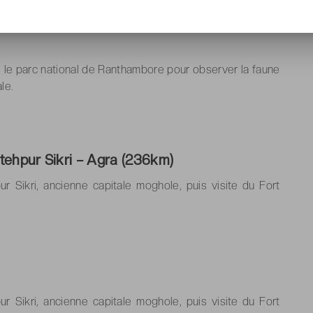
Safari en Jeep 4x4 et un autre en
 le parc national de Ranthambore pour observer la faune
le.
tehpur Sikri – Agra (236km)
r Sikri, ancienne capitale moghole, puis visite du Fort
r Sikri, ancienne capitale moghole, puis visite du Fort