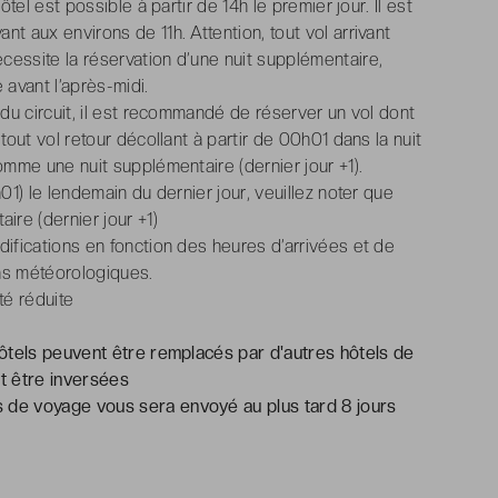
ôtel est possible à partir de 14h le premier jour. Il est
t aux environs de 11h. Attention, tout vol arrivant
cessite la réservation d’une nuit supplémentaire,
 avant l’après-midi.
 du circuit, il est recommandé de réserver un vol dont
tout vol retour décollant à partir de 00h01 dans la nuit
omme une nuit supplémentaire (dernier jour +1).
01) le lendemain du dernier jour, veuillez noter que
re (dernier jour +1)
difications en fonction des heures d’arrivées et de
ns météorologiques.
té réduite
 hôtels peuvent être remplacés par d'autres hôtels de
nt être inversées
 de voyage vous sera envoyé au plus tard 8 jours