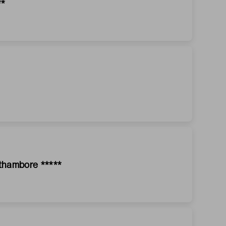
**
thambore *****