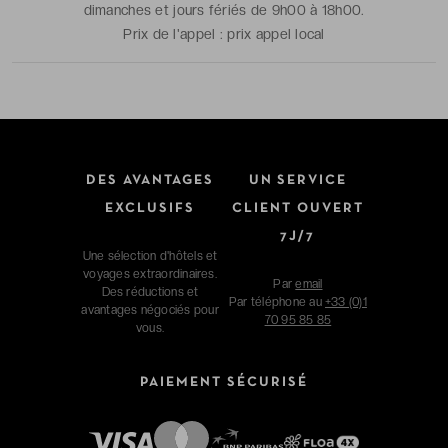
dimanches et jours fériés de 9h00 à 18h00.
Prix de l'appel :
prix appel local
DES AVANTAGES
UN SERVICE
EXCLUSIFS
CLIENT OUVERT
7J/7
Une sélection d'hôtels et
voyages extraordinaires.
Par
email
Des réductions et
Par téléphone au
+33 (0)1
avantages négociés pour
70 95 85 85
vous.
PAIEMENT SÉCURISÉ