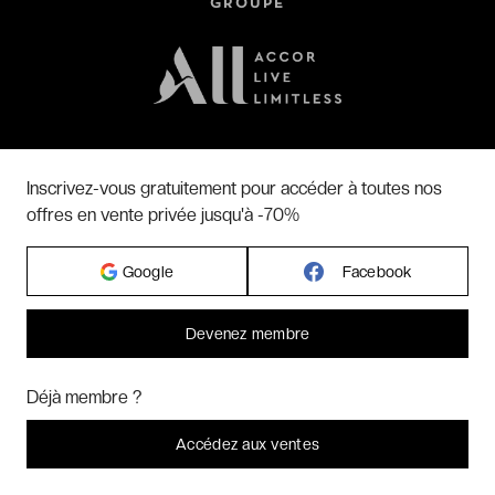
GROUPE
Inscrivez-vous gratuitement pour accéder à toutes nos
offres en vente privée jusqu'à -70%
SUIVEZ-NOUS SUR
Google
Facebook
Devenez membre
RETROUVEZ NOS APPS MOBILE
Bonjour ! Pourrions-nous activer des services supplémentaires pour
Marketing
? Vous pouvez toujours modifier ou retirer votre
Déjà membre ?
consentement plus tard.
Laissez-moi choisir
Accédez aux ventes
Je refuse
C'est bon.