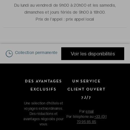
Du lundi au vendredi de 9h00 à 20h00 et les samedis,
dimanches et jours fériés de 9h00 à 18h00.
Prix de l'appel :
prix appel local
Collection permanente
Voir les disponibilités
DES AVANTAGES
UN SERVICE
EXCLUSIFS
CLIENT OUVERT
7J/7
Une sélection d'hôtels et
voyages extraordinaires.
Par
email
Des réductions et
Par téléphone au
+33 (0)1
avantages négociés pour
70 95 85 85
vous.