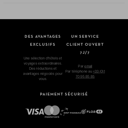
DES AVANTAGES
UN SERVICE
EXCLUSIFS
CLIENT OUVERT
7J/7
Une sélection d'hôtels et
voyages extraordinaires.
Par
email
Des réductions et
Par téléphone au
+33 (0)1
avantages négociés pour
70 95 85 85
vous.
PAIEMENT SÉCURISÉ