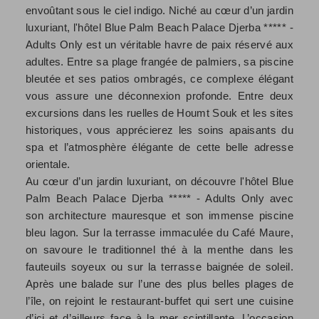
envoûtant sous le ciel indigo. Niché au cœur d’un jardin
luxuriant, l'hôtel Blue Palm Beach Palace Djerba ***** -
Adults Only est un véritable havre de paix réservé aux
adultes. Entre sa plage frangée de palmiers, sa piscine
bleutée et ses patios ombragés, ce complexe élégant
vous assure une déconnexion profonde. Entre deux
excursions dans les ruelles de Houmt Souk et les sites
historiques, vous apprécierez les soins apaisants du
spa et l’atmosphère élégante de cette belle adresse
orientale.
Au cœur d’un jardin luxuriant, on découvre l'hôtel Blue
Palm Beach Palace Djerba ***** - Adults Only avec
son architecture mauresque et son immense piscine
bleu lagon. Sur la terrasse immaculée du Café Maure,
on savoure le traditionnel thé à la menthe dans les
fauteuils soyeux ou sur la terrasse baignée de soleil.
Après une balade sur l’une des plus belles plages de
l’île, on rejoint le restaurant-buffet qui sert une cuisine
d’ici et d’ailleurs face à la mer scintillante. L’occasion