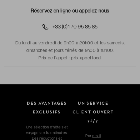
Réservez en ligne ou appelez-nous
+33 (0)1 70 95 85 85
Du lundi au vendredi de 9h00 à 20h00 et les samedis,
dimanches et jours fériés de 9h00 à 18h00.
Prix de l'appel :
prix appel local
DES AVANTAGES
UN SERVICE
EXCLUSIFS
CLIENT OUVERT
7J/7
Une sélection d'hôtels et
voyages extraordinaires.
Par
email
Des réductions et