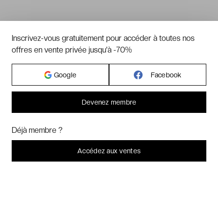
Inscrivez-vous gratuitement pour accéder à toutes nos
offres en vente privée jusqu'à -70%
Google
Facebook
Devenez membre
Bonjour ! Pourrions-nous activer des services supplémentaires pour
Marketing
? Vous pouvez toujours modifier ou retirer votre
Déjà membre ?
consentement plus tard.
Laissez-moi choisir
Accédez aux ventes
Je refuse
C'est bon.