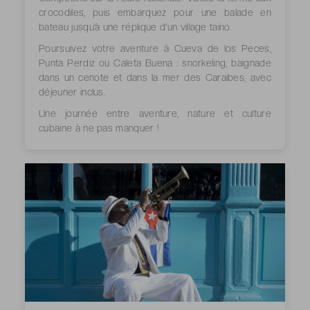
crocodiles, puis embarquez pour une balade en
bateau jusqu’à une réplique d’un village taïno.
Poursuivez votre aventure à Cueva de los Peces,
Punta Perdiz ou Caleta Buena : snorkeling, baignade
dans un cenote et dans la mer des Caraïbes, avec
déjeuner inclus.
Une journée entre aventure, nature et culture
cubaine à ne pas manquer !