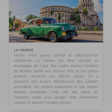
LA HAVANE
Nichée entre passé colonial et effervescence
caribéenne, La Havane est l’âme vibrante et
nostalgique de Cuba. Ses ruelles pavées bordées
de façades pastel, ses voitures rétro et ses places
animées racontent une histoire unique. On y
découvre des trésors d’architecture, des rythmes
envoûtants, des artistes passionnés et une chaleur
humaine inoubliable. C’est une ville pleine de
caractère, idéale pour plonger dans l’authenticité
cubaine et savourer l’instant présent.