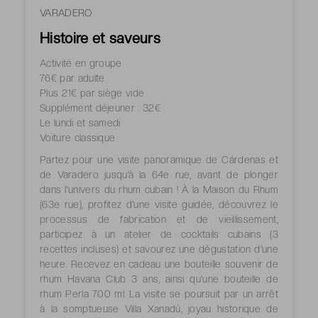
VARADERO
Histoire et saveurs
Activité en groupe
76€ par adulte
Plus 21€ par siège vide
Supplément déjeuner : 32€
Le lundi et samedi
Voiture classique
Partez pour une visite panoramique de Cárdenas et
de Varadero jusqu’à la 64e rue, avant de plonger
dans l’univers du rhum cubain ! À la Maison du Rhum
(63e rue), profitez d’une visite guidée, découvrez le
processus de fabrication et de vieillissement,
participez à un atelier de cocktails cubains (3
recettes incluses) et savourez une dégustation d’une
heure. Recevez en cadeau une bouteille souvenir de
rhum Havana Club 3 ans, ainsi qu’une bouteille de
rhum Perla 700 ml. La visite se poursuit par un arrêt
à la somptueuse Villa Xanadú, joyau historique de