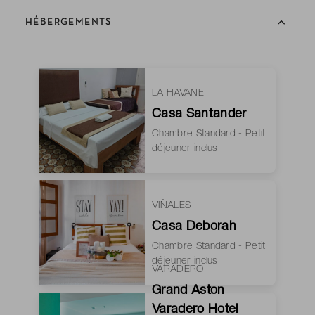
HÉBERGEMENTS
LA HAVANE
Casa Santander
Chambre Standard - Petit
déjeuner inclus
VIÑALES
Casa Deborah
Chambre Standard - Petit
déjeuner inclus
VARADERO
Grand Aston
Varadero Hotel