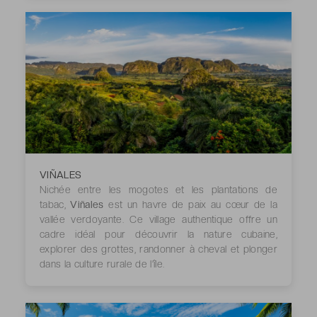
VIÑALES
Nichée entre les mogotes et les plantations de
tabac,
Viñales
est un havre de paix au cœur de la
vallée verdoyante. Ce village authentique offre un
cadre idéal pour découvrir la nature cubaine,
explorer des grottes, randonner à cheval et plonger
dans la culture rurale de l’île.