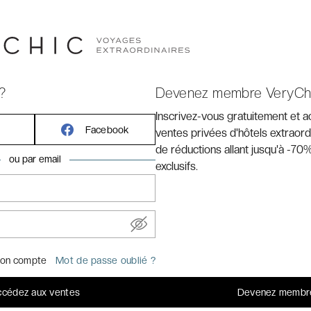
 cabines chaleureuses, son pont en teck baigné de soleil,
x invitent à une navigation douce et immersive, toujours au
art de la mer comme autrefois, entre moments de sérénité
asion.
Caractéristiques techniques
:
?
Devenez membre VeryCh
Capacité : 14 à 18 passagers
Inscrivez-vous gratuitement et 
Cabines : 7 à 9
Facebook
ventes privées d'hôtels extraord
Longueur : 22 - 27 mètres
de réductions allant jusqu'à -70%
m par
Largeur : 6 - 6,5 mètres
ou par email
exclusifs.
c
s
iente
on compte
Mot de passe oublié ?
cédez aux ventes
Devenez membr