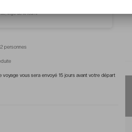
tte, linge de lit fourni
: 2 personnes
éduite
e voyage vous sera envoyé 15 jours avant votre départ