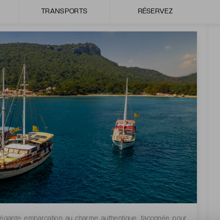
TRANSPORTS
RÉSERVEZ
 élégante embarcation au charme authentique, façonnée pour