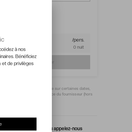
2
VOYAGEURS
ic
Prix du séjour :
/pers.
0 nuit
accédez à nos
inaires. Bénéficiez
Continuer
 et de privilèges
*
Réduction maximum négociée sur certaines dates,
alculée sur le prix de référence du fournisseur (hors
vols).
e
Réservez en ligne ou appelez-nous