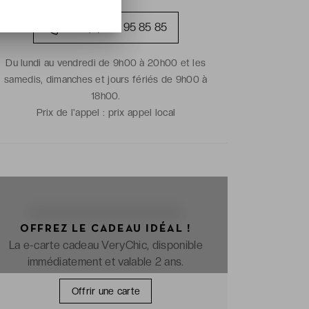
+33 (0)1 70 95 85 85
Du lundi au vendredi de 9h00 à 20h00 et les
samedis, dimanches et jours fériés de 9h00 à
18h00.
Prix de l'appel :
prix appel local
OFFREZ LE CADEAU IDÉAL !
La e-carte cadeau VeryChic, disponible
immédiatement et valable 2 ans.
Offrir une carte