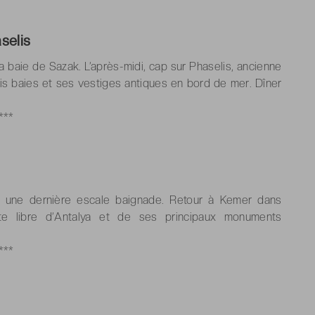
selis
a baie de Sazak. L’après-midi, cap sur Phaselis, ancienne
is baies et ses vestiges antiques en bord de mer. Dîner
***
ur une dernière escale baignade. Retour à Kemer dans
erte libre d’Antalya et de ses principaux monuments
***