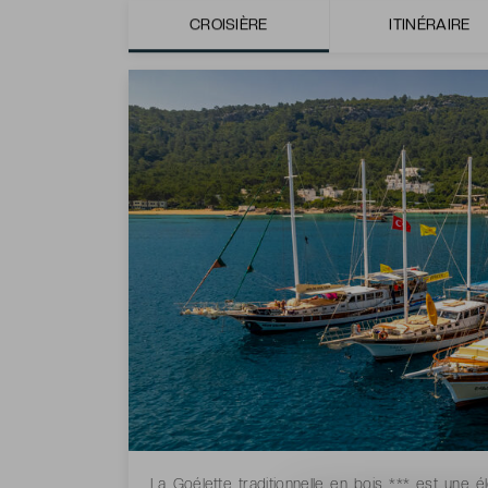
CROISIÈRE
ITINÉRAIRE
Goélette traditionnelle en bois ***
La Goélette traditionnelle en bois *** est une