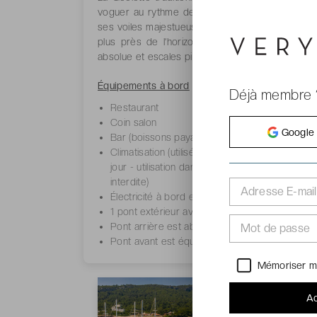
voguer au rythme des vents et des marées. Ses
ses voiles majestueuses et ses espaces conviviau
plus près de l’horizon. À bord, on savoure l’
absolue et escales pittoresques empreintes d’év
Équipements à bord
:
Déjà membre 
Restaurant
Coin salon
Google
Bar (boissons payantes)
Climatisation (utilisée de 4 à 6 heures maximu
jour - utilisation dans les ports est strictement
interdite)
Adresse E-mail
Électricité à bord est de 12 V
1 pont extérieur avec table conviviale
Pont arrière est abrité et est garni de coussin
Mot de passe
Pont avant est équipé de matelas pour le farn
Mémoriser m
Ac
Cabine Standard