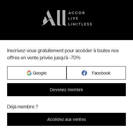
Inscrivez-vous gratuitement pour accéder à toutes nos
offres en vente privée jusqu'à -70%
SUIVEZ-NOUS SUR
Google
Facebook
Devenez membre
RETROUVEZ NOS APPS MOBILE
Bonjour ! Pourrions-nous activer des services supplémentaires pour
Marketing
? Vous pouvez toujours modifier ou retirer votre
Déjà membre ?
consentement plus tard.
Laissez-moi choisir
Accédez aux ventes
Je refuse
C'est bon.