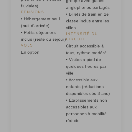
groupe avec guides
fluviales)
anglophones partagés
PENSIONS
• Billets de train en 2e
• Hébergement seul
classe inclus entre les
(nuit d'arrivée)
villes
• Petits-déjeuners
INTENSITÉ DU
inclus (reste du séjour)
CIRCUIT
VOLS
Circuit accessible à
En option
tous, rythme modéré
• Visites à pied de
quelques heures par
ville
• Accessible aux
enfants (réductions
disponibles dès 3 ans)
• Établissements non
accessibles aux
personnes à mobilité
réduite