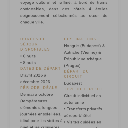
voyage culturel et raffiné, à bord de trains
confortables, dans des hôtels 4 étoiles
soigneusement sélectionnés au cœur de
chaque ville.
DURÉES DE
DESTINATIONS
SÉJOUR
Hongrie (Budapest) &
DISPONIBLES
Autriche (Vienne) &
• 6 nuits
République tchèque
• 8 nuits
(Prague)
DATES DE DÉPART
DÉPART DU
D'avril 2026 à
CIRCUIT
décembre 2026
Budapest
PÉRIODE IDÉALE
TYPE DE CIRCUIT
De mai à octobre
Circuit individuel en
(températures
autonomie
clémentes, longues
• Transferts privatifs
journées ensoleillées,
aéroport/hôtel
idéal pour les visites à
• Visites guidées en
pied et les croisières