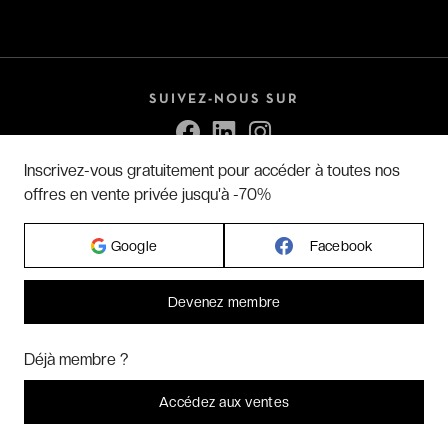
SUIVEZ-NOUS SUR
Inscrivez-vous gratuitement pour accéder à toutes nos
offres en vente privée jusqu'à -70%
RETROUVEZ NOS APPS MOBILE
Google
Facebook
Devenez membre
Bonjour ! Pourrions-nous activer des services supplémentaires pour
Marketing
? Vous pouvez toujours modifier ou retirer votre
Déjà membre ?
consentement plus tard.
La e-carte cadeau VeryChic
Laissez-moi choisir
Accédez aux ventes
Offrez le cadeau idéal !
Je refuse
C'est bon.