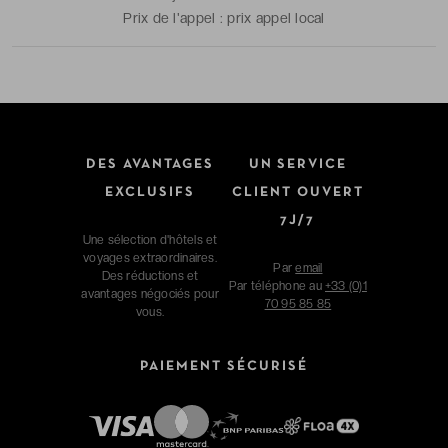
Prix de l'appel :
prix appel local
DES AVANTAGES
UN SERVICE
EXCLUSIFS
CLIENT OUVERT
7J/7
Une sélection d'hôtels et
voyages extraordinaires.
Par
email
Des réductions et
Par téléphone au
+33 (0)1
avantages négociés pour
70 95 85 85
vous.
PAIEMENT SÉCURISÉ