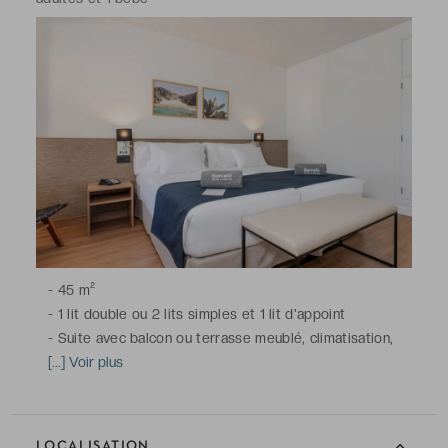
gratuits
-
45 m²
-
1 lit double ou 2 lits simples et 1 lit d'appoint
-
Suite avec balcon ou terrasse meublé, climatisation,
télévision à écran plat avec chaînes du satellite, minibar,
[...] Voir plus
bouilloire électrique, coffre-fort (avec supplément), Wi-
Fi
-
Salle de bains avec baignoire, toilettes, sèche-
LOCALISATION