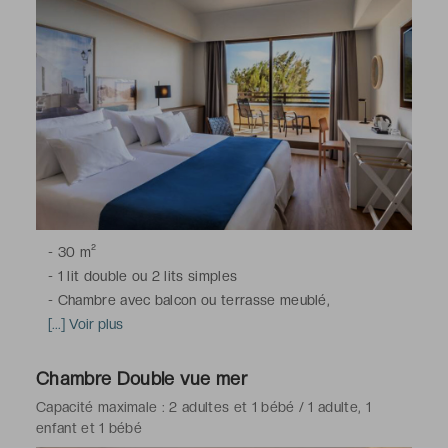
-
30 m²
-
1 lit double ou 2 lits simples
-
Chambre avec balcon ou terrasse meublé,
climatisation, télévision à écran plat avec chaînes du
[...] Voir plus
satellite, minibar, bouilloire électrique, coffre-fort (avec
supplément), Wi-Fi
Chambre Double vue mer
-
Salle de bains avec baignoire, toilettes, sèche-
Capacité maximale : 2 adultes et 1 bébé / 1 adulte, 1
cheveux, peignoirs & chaussons, articles de toilette
enfant et 1 bébé
gratuits