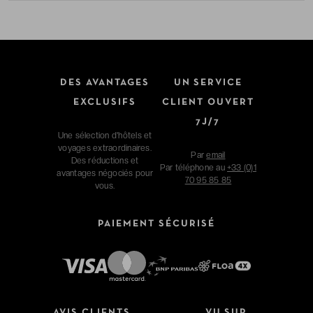
DES AVANTAGES
UN SERVICE
EXCLUSIFS
CLIENT OUVERT
7J/7
Une sélection d'hôtels et
voyages extraordinaires.
Par
email
Des réductions et
Par téléphone au
+33 (0)1
avantages négociés pour
70 95 85 85
vous.
PAIEMENT SÉCURISÉ
AVIS CLIENTS
VU SUR