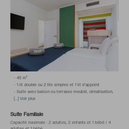
gratuits
-
45 m²
-
1 lit double ou 2 lits simples et 1 lit d'appoint
-
Suite avec balcon ou terrasse meublé, climatisation,
télévision à écran plat avec chaînes du satellite, minibar,
[...] Voir plus
bouilloire électrique, coffre-fort (avec supplément), Wi-
Fi
Suite Familiale
-
Salle de bains avec baignoire, toilettes, sèche-
Capacité maximale : 2 adultes, 2 enfants et 1 bébé / 4
cheveux, peignoirs & chaussons, articles de toilette
adultes et 1 bébé