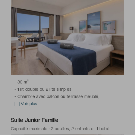
-
36 m²
-
1 lit double ou 2 lits simples
-
Chambre avec balcon ou terrasse meublé,
climatisation, télévision à écran plat avec chaînes du
[...] Voir plus
satellite, minibar, bouilloire électrique, coffre-fort (avec
supplément), Wi-Fi
Suite Junior Famille
-
Salle de bains avec baignoire, toilettes, sèche-
Capacité maximale : 2 adultes, 2 enfants et 1 bébé
cheveux, peignoirs & chaussons, articles de toilette