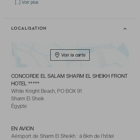
à écran plat avec chaînes du satellite, téléphone,
[...] Voir plus
minibar, bouilloire électrique, coffre-fort, Wi-Fi
-
Salle de bains avec douche, toilettes, sèche-cheveux,
peignoirs & chaussons, articles de toilette gratuits
LOCALISATION
Voir la carte
CONCORDE EL SALAM SHARM EL SHEIKH FRONT
HOTEL *****
White Knight Beach, PO BOX 91
Sharm El Sheik
Égypte
EN AVION
Aéroport de Sharm El Sheikh : à 8km de l’hôtel