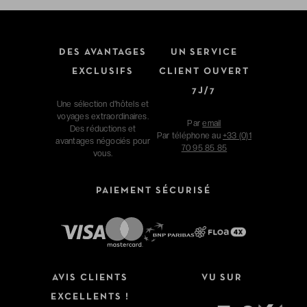
DES AVANTAGES
UN SERVICE
EXCLUSIFS
CLIENT OUVERT
7J/7
Une sélection d'hôtels et
voyages extraordinaires.
Par
email
Des réductions et
Par téléphone au
+33 (0)1
avantages négociés pour
70 95 85 85
vous.
PAIEMENT SÉCURISÉ
AVIS CLIENTS
VU SUR
EXCELLENTS !