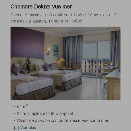
coffre-fort, Wi-Fi
Chambre Deluxe vue mer
-
Salle de bains avec douche ou baignoire, toilettes,
Capacité maximale : 3 adultes et 1 bébé / 2 adultes et 2
sèche-cheveux, peignoirs & chaussons, articles de
enfants / 2 adultes, 1 enfant et 1 bébé
toilette gratuits
-
54 m²
-
2 lits simples et 1 lit d'appoint
-
Chambre avec balcon ou terrasse vue sur la mer,
climatisation, télévision à écran plat avec chaînes du
[...] Voir plus