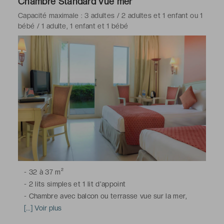
Chambre Standard vue mer
Capacité maximale : 3 adultes / 2 adultes et 1 enfant ou 1
bébé / 1 adulte, 1 enfant et 1 bébé
-
32 à 37 m²
-
2 lits simples et 1 lit d'appoint
-
Chambre avec balcon ou terrasse vue sur la mer,
climatisation, télévision à écran plat avec chaînes du
[...] Voir plus
satellite, téléphone, minibar, bouilloire électrique,