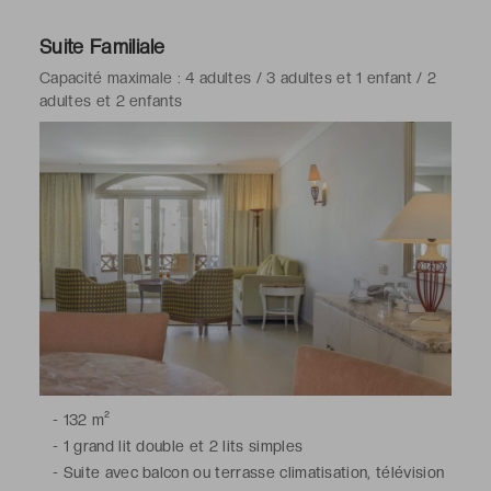
satellite, téléphone, minibar, table à manger et chaises,
coin lecture, bouilloire électrique, coffre-fort, Wi-Fi
Suite Familiale
-
Salle de bains avec douche, toilettes, sèche-cheveux,
Capacité maximale : 4 adultes / 3 adultes et 1 enfant / 2
peignoirs & chaussons, articles de toilette gratuits
adultes et 2 enfants
-
132 m²
-
1 grand lit double et 2 lits simples
-
Suite avec balcon ou terrasse climatisation, télévision