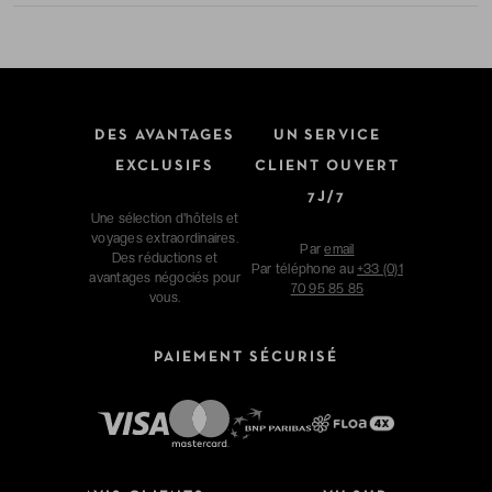
DES AVANTAGES
UN SERVICE
EXCLUSIFS
CLIENT OUVERT
7J/7
Une sélection d'hôtels et
voyages extraordinaires.
Par
email
Des réductions et
Par téléphone au
+33 (0)1
avantages négociés pour
70 95 85 85
vous.
PAIEMENT SÉCURISÉ