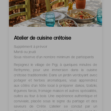
Atelier de cuisine crétoise
Supplément à prévoir
Mardi ou jeudi
Sous réserve d'un nombre minimum de participants
Rejoignez le village de Pigi, à quelques minutes de
Rethymno, pour une immersion dans la cuisine
crétoise traditionnelle. Dans un jardin verdoyant avec
potager et herbes aromatiques, vous apprendrez
aux côtés d'un hôte local à préparer dakos, tzatziki,
légumes farcis, fromage maison et autres spécialités,
cuites au four à bois. Une expérience authentique et
conviviale, placée sous le signe du partage et des
saveurs de Crète. L'atelier se conclut par un