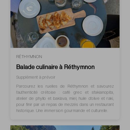
RÉTHYMNON
Balade culinaire à Réthymnon
Supplément à prévoir
Parcourez les ruelles de Réthymnon et savourez
l’authenticité crétoise : café grec et sfakianopita,
atelier de phyllo et baklava, miel, huile d’olive et raki,
pour finir par un repas de mezzés dans un restaurant
historique. Une immersion gourmande et culturelle.