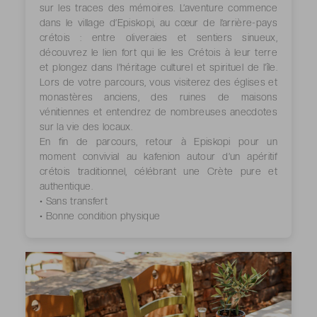
sur les traces des mémoires. L’aventure commence
dans le village d’Episkopi, au cœur de l’arrière-pays
crétois : entre oliveraies et sentiers sinueux,
découvrez le lien fort qui lie les Crétois à leur terre
et plongez dans l’héritage culturel et spirituel de l’île.
Lors de votre parcours, vous visiterez des églises et
monastères anciens, des ruines de maisons
vénitiennes et entendrez de nombreuses anecdotes
sur la vie des locaux.
En fin de parcours, retour à Episkopi pour un
moment convivial au kafenion autour d’un apéritif
crétois traditionnel, célébrant une Crète pure et
authentique.
• Sans transfert
• Bonne condition physique