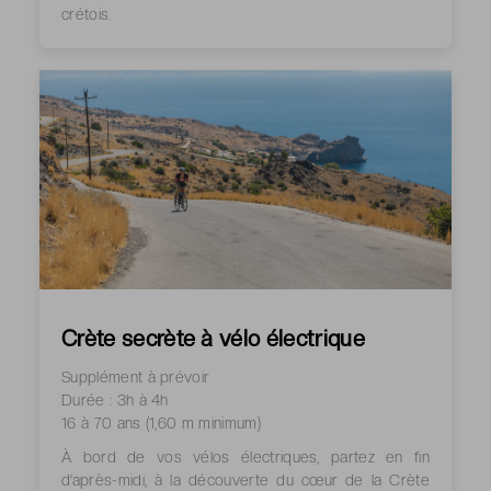
crétois.
Crète secrète à vélo électrique
Supplément à prévoir
Durée : 3h à 4h
16 à 70 ans (1,60 m minimum)
À bord de vos vélos électriques, partez en fin
d’après-midi, à la découverte du cœur de la Crète