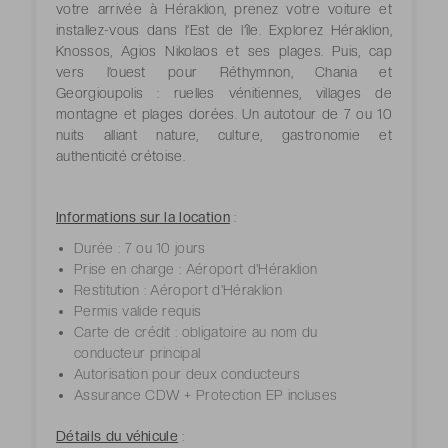
votre arrivée à Héraklion, prenez votre voiture et
installez-vous dans l’Est de l’île. Explorez Héraklion,
Knossos, Agios Nikolaos et ses plages. Puis, cap
vers l’ouest pour Réthymnon, Chania et
Georgioupolis : ruelles vénitiennes, villages de
montagne et plages dorées. Un autotour de 7 ou 10
nuits alliant nature, culture, gastronomie et
authenticité crétoise.
Informations sur la location
:
Durée : 7 ou 10 jours
Prise en charge : Aéroport d'Héraklion
Restitution : Aéroport d'Héraklion
Permis valide requis
Carte de crédit : obligatoire au nom du
conducteur principal
Autorisation pour deux conducteurs
Assurance CDW + Protection EP incluses
Détails du véhicule
: