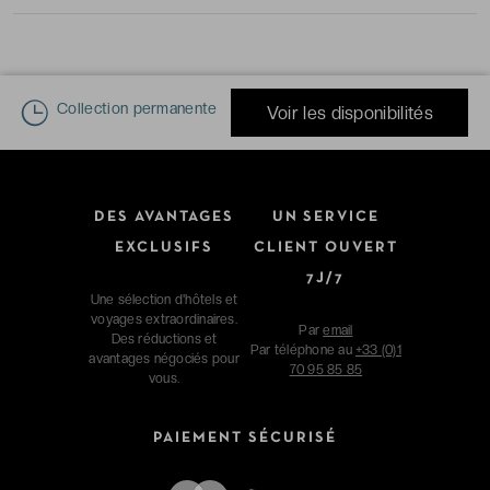
Collection permanente
Voir les disponibilités
DES AVANTAGES
UN SERVICE
EXCLUSIFS
CLIENT OUVERT
7J/7
Une sélection d'hôtels et
voyages extraordinaires.
Par
email
Des réductions et
Par téléphone au
+33 (0)1
avantages négociés pour
70 95 85 85
vous.
PAIEMENT SÉCURISÉ