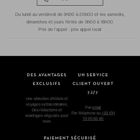
Du lundi au vendredi de 9h00 à 20h00 et les samedis,
dimanches et jours fériés de 9h00 à 18h00.
Prix de l'appel :
prix appel local
DES AVANTAGES
UN SERVICE
EXCLUSIFS
CLIENT OUVERT
7J/7
Une sélection d'hôtels et
voyages extraordinaires.
Par
email
Des réductions et
Par téléphone au
+33 (0)1
avantages négociés pour
70 95 85 85
vous.
PAIEMENT SÉCURISÉ