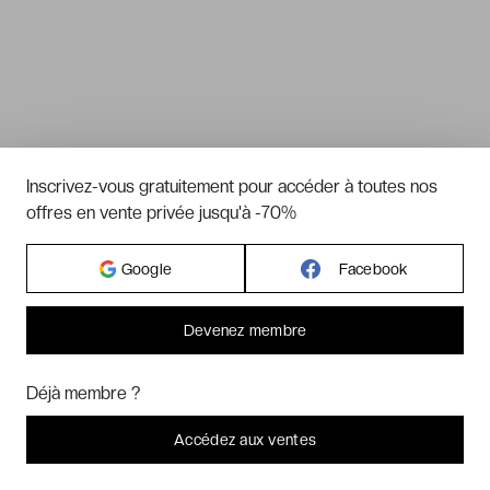
Inscrivez-vous gratuitement pour accéder à toutes nos
offres en vente privée jusqu'à -70%
Google
Facebook
Devenez membre
Bonjour ! Pourrions-nous activer des services supplémentaires pour
Marketing
? Vous pouvez toujours modifier ou retirer votre
Déjà membre ?
consentement plus tard.
Laissez-moi choisir
Accédez aux ventes
Je refuse
C'est bon.