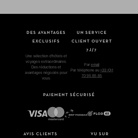
DES AVANTAGES
UN SERVICE
EXCLUSIFS
CLIENT OUVERT
7J/7
Une sélection d'hôtels et
voyages extraordinaires.
Par
email
Des réductions et
Par téléphone au
+33 (0)1
avantages négociés pour
70 95 85 85
vous.
PAIEMENT SÉCURISÉ
AVIS CLIENTS
VU SUR