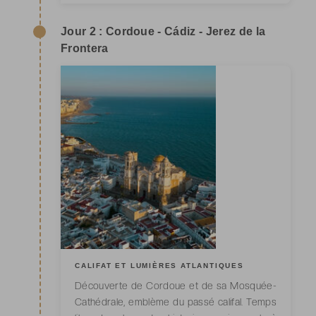
Jour 2 : Cordoue - Cádiz - Jerez de la
Frontera
CALIFAT ET LUMIÈRES ATLANTIQUES
Découverte de Cordoue et de sa Mosquée-
Cathédrale, emblème du passé califal. Temps