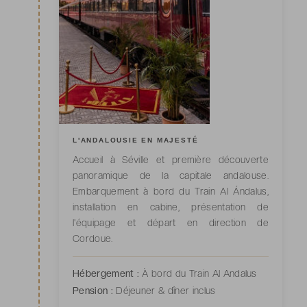
L'ANDALOUSIE EN MAJESTÉ
Accueil à Séville et première découverte
panoramique de la capitale andalouse.
Embarquement à bord du Train Al Ándalus,
installation en cabine, présentation de
l'équipage et départ en direction de
Cordoue.
Hébergement :
À bord du Train Al Andalus
Pension :
Déjeuner & dîner inclus