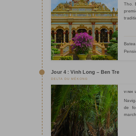
Tho. 
prem
tradit
Batea
Pensi
Jour 4 : Vinh Long – Ben Tre
DELTA DU MÉKONG
VINH 
Navig
de fo
marché