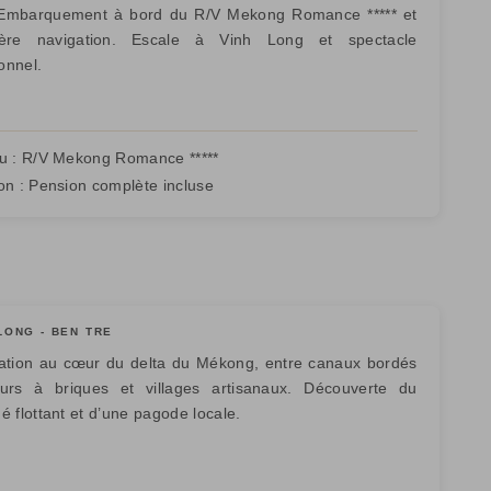
Embarquement à bord du R/V Mekong Romance ***** et
ière navigation. Escale à Vinh Long et spectacle
ionnel.
u :
R/V Mekong Romance *****
on :
Pension complète incluse
LONG - BEN TRE
ation au cœur du delta du Mékong, entre canaux bordés
urs à briques et villages artisanaux. Découverte du
 flottant et d’une pagode locale.