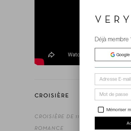
Déjà membre 
Google
Adresse E-mail
Mot de passe
CROISIÈRE
Mémoriser m
CROISIÈRE DE 11 NUITS RIVAGES
Ac
ROMANCE