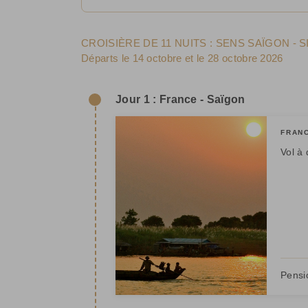
CROISIÈRE DE 11 NUITS : SENS SAÏGON - 
Départs le 14 octobre et le 28 octobre 2026
Jour 1 : France - Saïgon
FRANC
Vol à 
Pensi