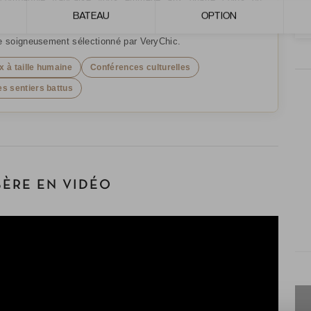
Embarquez pour une croisière riche en découvertes
BATEAU
OPTION
les, dans le respect des traditions locales, grâce à ce
re soigneusement sélectionné par VeryChic.
 à taille humaine
Conférences culturelles
s sentiers battus
ÈRE EN VIDÉO