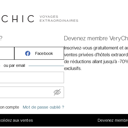
?
Devenez membre VeryCh
Inscrivez-vous gratuitement et 
Facebook
ventes privées d'hôtels extraord
de réductions allant jusqu'à -70%
ou par email
exclusifs.
on compte
Mot de passe oublié ?
 DU MONDE À BORD DU R/V MEKONG
cédez aux ventes
Devenez membr