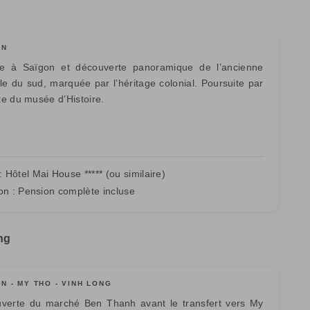
ON
ée à Saïgon et découverte panoramique de l’ancienne
ale du sud, marquée par l’héritage colonial. Poursuite par
ite du musée d’Histoire.
:
Hôtel
Mai House
***** (ou similaire)
on :
Pension complète incluse
ng
N - MY THO - VINH LONG
verte du marché Ben Thanh avant le transfert vers My