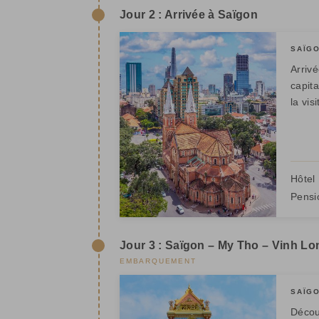
Jour 2 : Arrivée à Saïgon
SAÏG
Arriv
capit
la vis
Hôtel 
Pensi
Jour 3 : Saïgon – My Tho – Vinh Lo
EMBARQUEMENT
SAÏGO
Décou