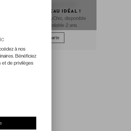
OFFREZ LE CADEAU IDÉAL !
La e-carte cadeau VeryChic, disponible
immédiatement et valable 2 ans.
Offrir une carte
ic
accédez à nos
inaires. Bénéficiez
 et de privilèges
e