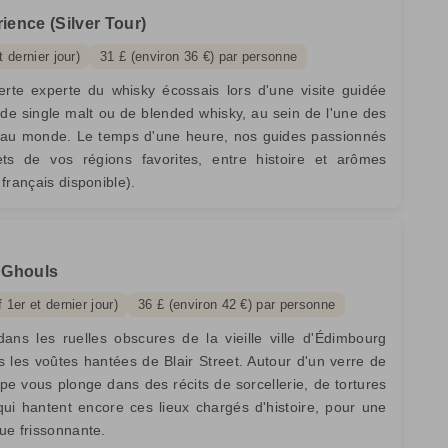
ence (Silver Tour)
 dernier jour)
31 £ (environ 36 €) par personne
rte experte du whisky écossais lors d'une visite guidée
 de single malt ou de blended whisky, au sein de l'une des
s au monde. Le temps d'une heure, nos guides passionnés
ets de vos régions favorites, entre histoire et arômes
français disponible).
 Ghouls
 1er et dernier jour)
36 £ (environ 42 €) par personne
ans les ruelles obscures de la vieille ville d'Édimbourg
les voûtes hantées de Blair Street. Autour d'un verre de
pe vous plonge dans des récits de sorcellerie, de tortures
qui hantent encore ces lieux chargés d'histoire, pour une
ue frissonnante.