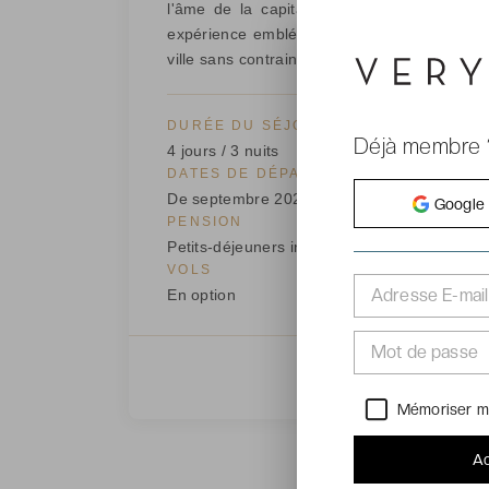
l'âme de la capitale écossaise et se visit
expérience emblématique, transferts et bu
ville sans contrainte logistique.
DURÉE DU SÉJOUR
Déjà membre 
4 jours / 3 nuits
DATES DE DÉPART
De septembre 2026 à mars 2027
Google
PENSION
Petits-déjeuners inclus
VOLS
Adresse E-mail
En option
Mot de passe
Mémoriser m
Ac