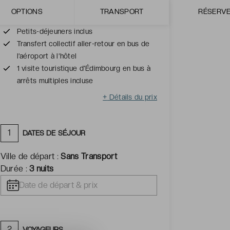
Visite guidée du château d’Édimbourg
OPTIONS
TRANSPORT
RÉSERV
incluse
Petits-déjeuners inclus
Transfert collectif aller-retour en bus de
l’aéroport à l’hôtel
1 visite touristique d'Édimbourg en bus à
arrêts multiples incluse
+
Détails du prix
1
DATES DE SÉJOUR
Ville de départ :
Sans Transport
Durée :
3 nuits
2
VOYAGEURS