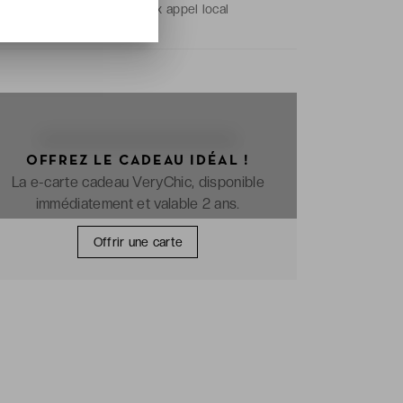
Prix de l'appel :
prix appel local
OFFREZ LE CADEAU IDÉAL !
La e-carte cadeau VeryChic, disponible
immédiatement et valable 2 ans.
Offrir une carte