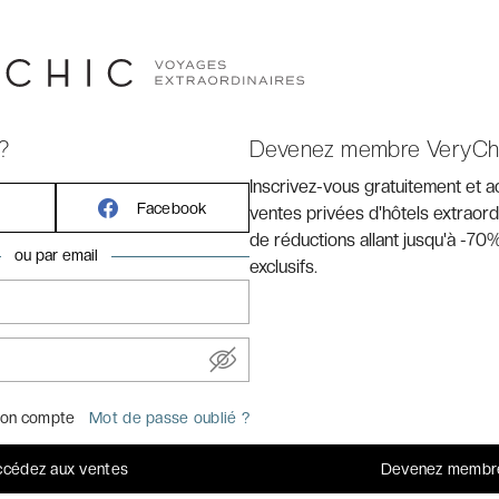
e au cœur de neuf siècles d'histoire. Autour de cette
s panoramique permettent de profiter pleinement de la
DESTINATION
?
Devenez membre VeryCh
Édimbourg (Royaume-Uni)
ACTIVITÉS INCLUSES
c
Inscrivez-vous gratuitement et 
Visite guidée du château d'Édimbourg · Visite
Facebook
ventes privées d'hôtels extraord
touristique d'Édimbourg en bus à arrêts multiples
de réductions allant jusqu'à -70%
ou par email
exclusifs.
Une question sur votre séjour ?
Contacter notre service client
on compte
Mot de passe oublié ?
cédez aux ventes
Devenez membr