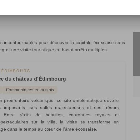
s incontournables pour découvrir la capitale écossaise sans
g et une visite touristique en bus à arrêts multiples.
'ÉDIMBOURG
dée du château d'Édimbourg
Commentaires en anglais
n promontoire volcanique, ce site emblématique dévoile
s imposants, ses salles majestueuses et ses trésors
s. Entre récits de batailles, couronnes royales et
ectaculaires sur la ville, la visite se transforme en
yage dans le temps au cœur de l'âme écossaise.