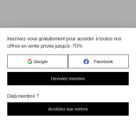
Inscrivez-vous gratuitement pour accéder à toutes nos
offres en vente privée jusqu'à -70%
Google
Facebook
Devenez membre
Bonjour ! Pourrions-nous activer des services supplémentaires pour
Marketing
? Vous pouvez toujours modifier ou retirer votre
Déjà membre ?
consentement plus tard.
Laissez-moi choisir
Accédez aux ventes
Je refuse
C'est bon.