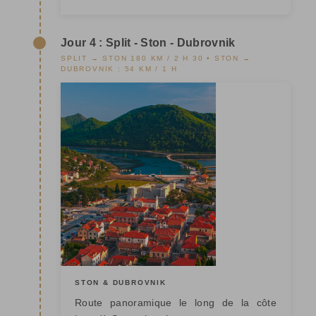
Jour 4 : Split - Ston - Dubrovnik
SPLIT → STON 180 KM / 2 H 30 • STON →
DUBROVNIK : 54 KM / 1 H
STON & DUBROVNIK
Route panoramique le long de la côte