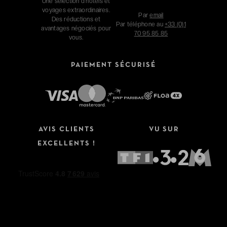
Une sélection d'hôtels et
voyages extraordinaires.
Par
email
Des réductions et
Par téléphone au
+33 (0)1
avantages négociés pour
70 95 85 85
vous.
PAIEMENT SÉCURISÉ
AVIS CLIENTS
VU SUR
EXCELLENTS !