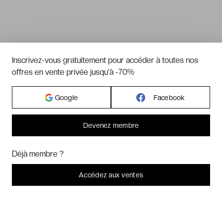
Inscrivez-vous gratuitement pour accéder à toutes nos
offres en vente privée jusqu'à -70%
Google
Facebook
Devenez membre
Bonjour ! Pourrions-nous activer des services supplémentaires pour
Marketing
? Vous pouvez toujours modifier ou retirer votre
Déjà membre ?
consentement plus tard.
Laissez-moi choisir
Accédez aux ventes
Je refuse
C'est bon.