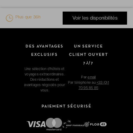
Plus que
36h
Voir les disponibilités
DES AVANTAGES
UN SERVICE
EXCLUSIFS
CLIENT OUVERT
7J/7
Une sélection d'hôtels et
voyages extraordinaires.
Par
email
Des réductions et
Par téléphone au
+33 (0)1
avantages négociés pour
70 95 85 85
vous.
PAIEMENT SÉCURISÉ