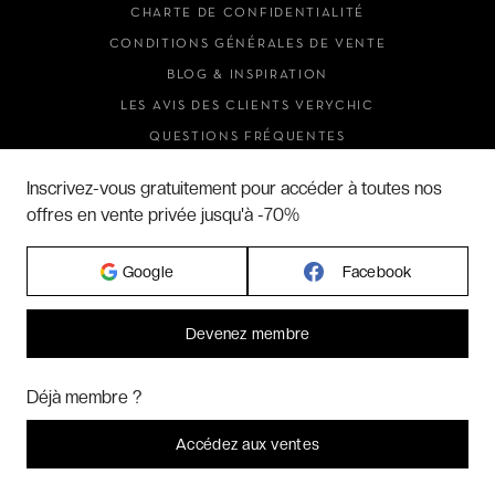
CHARTE DE CONFIDENTIALITÉ
CONDITIONS GÉNÉRALES DE VENTE
BLOG & INSPIRATION
LES AVIS DES CLIENTS VERYCHIC
QUESTIONS FRÉQUENTES
À PROPOS
Inscrivez-vous gratuitement pour accéder à toutes nos
offres en vente privée jusqu'à -70%
2026 VERYCHIC TOUS DROITS RÉSERVÉS
Google
Facebook
MENTIONS LÉGALES
Devenez membre
Bonjour ! Pourrions-nous activer des services supplémentaires pour
Marketing
? Vous pouvez toujours modifier ou retirer votre
Déjà membre ?
consentement plus tard.
Laissez-moi choisir
Accédez aux ventes
Je refuse
C'est bon.