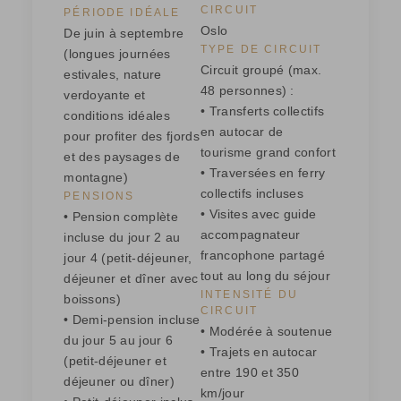
CIRCUIT
PÉRIODE IDÉALE
Oslo
De juin à septembre
TYPE DE CIRCUIT
(longues journées
Circuit groupé (max.
estivales, nature
48 personnes) :
verdoyante et
• Transferts collectifs
conditions idéales
en autocar de
pour profiter des fjords
tourisme grand confort
et des paysages de
• Traversées en ferry
montagne)
collectifs incluses
PENSIONS
• Visites avec guide
• Pension complète
accompagnateur
incluse du jour 2 au
francophone partagé
jour 4 (petit-déjeuner,
tout au long du séjour
déjeuner et dîner avec
INTENSITÉ DU
boissons)
CIRCUIT
• Demi-pension incluse
• Modérée à soutenue
du jour 5 au jour 6
• Trajets en autocar
(petit-déjeuner et
entre 190 et 350
déjeuner ou dîner)
km/jour