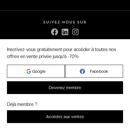
SUIVEZ-NOUS SUR
Inscrivez-vous gratuitement pour accéder à toutes nos
RETROUVEZ NOS APPS MOBILE
offres en vente privée jusqu'à -70%
Google
Facebook
Devenez membre
Bonjour ! Pourrions-nous activer des services supplémentaires pour
Marketing
? Vous pouvez toujours modifier ou retirer votre
La e-carte cadeau VeryChic
Déjà membre ?
consentement plus tard.
Offrez le cadeau idéal !
Laissez-moi choisir
Accédez aux ventes
Je refuse
C'est bon.