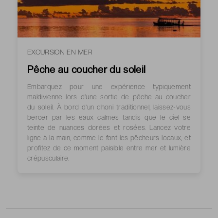
EXCURSION EN MER
Pêche au coucher du soleil
Embarquez pour une expérience typiquement
maldivienne lors d’une sortie de pêche au coucher
du soleil. À bord d’un dhoni traditionnel, laissez-vous
bercer par les eaux calmes tandis que le ciel se
teinte de nuances dorées et rosées. Lancez votre
ligne à la main, comme le font les pêcheurs locaux, et
profitez de ce moment paisible entre mer et lumière
crépusculaire.