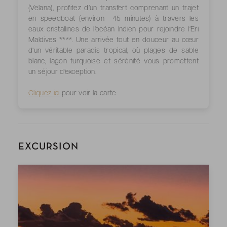
(Velana), profitez d’un transfert comprenant un trajet
en speedboat (environ
45 minutes)
à travers les
eaux cristallines de l’océan Indien pour rejoindre l’Eri
Maldives ****. Une arrivée tout en douceur au cœur
d’un véritable paradis tropical, où plages de sable
blanc, lagon turquoise et sérénité vous promettent
un séjour d’exception.
Cliquez ici
pour voir la carte.
EXCURSION