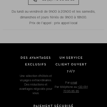
Du lundi au vendredi de 9h00 à 20h00 et les samedis,
dimanches et jours fériés de 9h00 à 18h00.
Prix de l'appel :
prix appel local
DES AVANTAGES
UN SERVICE
EXCLUSIFS
CLIENT OUVERT
7J/7
Une sélection d'hôtels et
voyages extraordinaires.
Par
email
Des réductions et
Par téléphone au
+33 (0)1
avantages négociés pour
70 95 85 85
vous.
PAIEMENT SÉCURISÉ