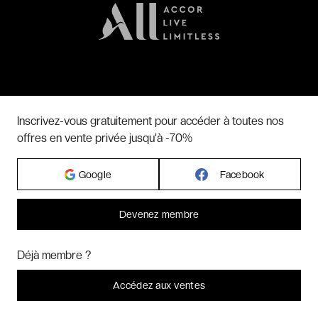
Inscrivez-vous gratuitement pour accéder à toutes nos
SUIVEZ-NOUS SUR
offres en vente privée jusqu'à -70%
Google
Facebook
RETROUVEZ NOS APPS MOBILE
Devenez membre
Bonjour ! Pourrions-nous activer des services supplémentaires pour
Marketing
? Vous pouvez toujours modifier ou retirer votre
Déjà membre ?
consentement plus tard.
Laissez-moi choisir
Accédez aux ventes
Je refuse
C'est bon.