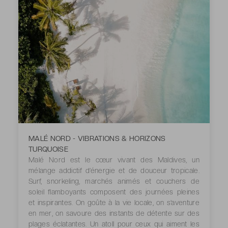
MALÉ NORD - VIBRATIONS & HORIZONS
TURQUOISE
Malé Nord est le cœur vivant des Maldives, un
mélange addictif d’énergie et de douceur tropicale.
Surf, snorkeling, marchés animés et couchers de
soleil flamboyants composent des journées pleines
et inspirantes. On goûte à la vie locale, on s’aventure
en mer, on savoure des instants de détente sur des
plages éclatantes. Un atoll pour ceux qui aiment les