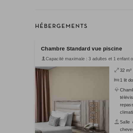
HÉBERGEMENTS
Chambre Standard vue piscine
Capacité maximale : 3 adultes et 1 enfant ou
32 m²
1 lit d
Chamb
télévi
repass
climat
Salle 
cheveu