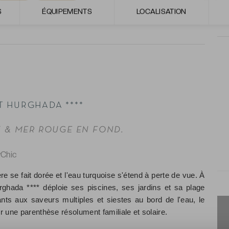
S
ÉQUIPEMENTS
LOCALISATION
 HURGHADA ****
K & MER ROUGE EN FOND.
yChic
e se fait dorée et l'eau turquoise s'étend à perte de vue. À
ghada **** déploie ses piscines, ses jardins et sa plage
ants aux saveurs multiples et siestes au bord de l'eau, le
r une parenthèse résolument familiale et solaire.