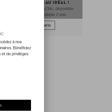
OFFREZ LE CADEAU IDÉAL !
La e-carte cadeau VeryChic, disponible
immédiatement et valable 2 ans.
Offrir une carte
ic
accédez à nos
inaires. Bénéficiez
 et de privilèges
e