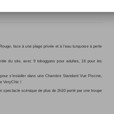
s nus dans le sable encore tiède, à regarder la mer Rouge se
 Rouge, face à une plage privée et à l'eau turquoise à perte
mble du site, avec 9 toboggans pour adultes, 16 pour les
, pour s'installer dans une Chambre Standard Vue Piscine,
ge VeryChic !
n spectacle scénique de plus de 2h30 porté par une troupe