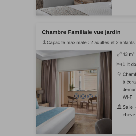
Chambre Familiale vue jardin
Capacité maximale : 2 adultes et 2 enfants /
43 m²
1 lit d
Chambr
à écra
demand
Wi-Fi
Salle 
cheveu