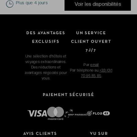
Plus que
4 jours
Voir les disponibilités
DES AVANTAGES
UN SERVICE
EXCLUSIFS
CLIENT OUVERT
7J/7
Une sélection d'hôtels et
voyages extraordinaires.
Par
email
Des réductions et
Par téléphone au
+33 (0)1
avantages négociés pour
70 95 85 85
vous.
PAIEMENT SÉCURISÉ
AVIS CLIENTS
VU SUR