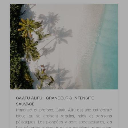
GAAFU ALIFU - GRANDEUR & INTENSITÉ
SAUVAGE
Immense et profond, Gaafu Alifu est une cathédrale
bleue où se croisent requins, raies et poissons
pélagiques. Les plongées y sont spectaculaires, les