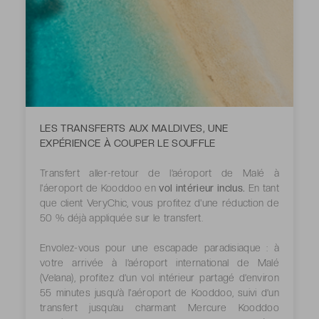
LES TRANSFERTS AUX MALDIVES, UNE
EXPÉRIENCE À COUPER LE SOUFFLE
Transfert aller-retour de l’aéroport de Malé à
l'áeroport de Kooddoo en
vol intérieur inclus.
En tant
que client VeryChic, vous profitez d'une réduction de
50 % déjà appliquée sur le transfert.
Envolez-vous pour une escapade paradisiaque : à
votre arrivée à l’aéroport international de Malé
(Velana), profitez d’un vol intérieur partagé d’environ
55 minutes jusqu’à l'aéroport de Kooddoo, suivi d’un
transfert jusqu’au charmant Mercure Kooddoo