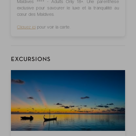
Maldives **** - Adults Only 18+. Une parenthèse
exclusive pour savourer le luxe et la tranquillité au
cœur des Maldives.
Cliquez ici
pour voir la carte.
EXCURSIONS