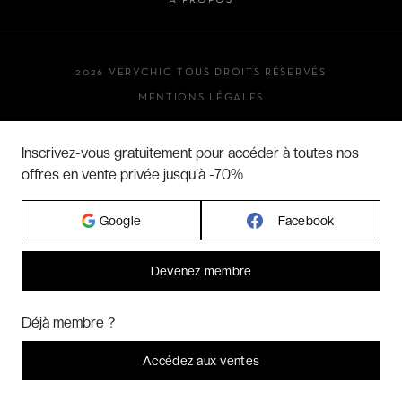
À PROPOS
2026 VERYCHIC TOUS DROITS RÉSERVÉS
MENTIONS LÉGALES
Inscrivez-vous gratuitement pour accéder à toutes nos
offres en vente privée jusqu'à -70%
Google
Facebook
Devenez membre
Bonjour ! Pourrions-nous activer des services supplémentaires pour
Marketing
? Vous pouvez toujours modifier ou retirer votre
Déjà membre ?
consentement plus tard.
Laissez-moi choisir
Accédez aux ventes
Je refuse
C'est bon.