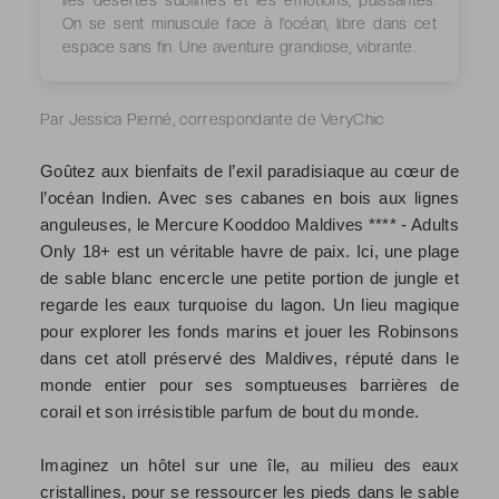
îles désertes sublimes et les émotions, puissantes.
On se sent minuscule face à l’océan, libre dans cet
espace sans fin. Une aventure grandiose, vibrante.
Par Jessica Pierné, correspondante de VeryChic
Goûtez aux bienfaits de l’exil paradisiaque au cœur de
l’océan Indien. Avec ses cabanes en bois aux lignes
anguleuses, le Mercure Kooddoo Maldives **** - Adults
Only 18+ est un véritable havre de paix. Ici, une plage
de sable blanc encercle une petite portion de jungle et
regarde les eaux turquoise du lagon. Un lieu magique
pour explorer les fonds marins et jouer les Robinsons
dans cet atoll préservé des Maldives, réputé dans le
monde entier pour ses somptueuses barrières de
corail et son irrésistible parfum de bout du monde.
Imaginez un hôtel sur une île, au milieu des eaux
cristallines, pour se ressourcer les pieds dans le sable