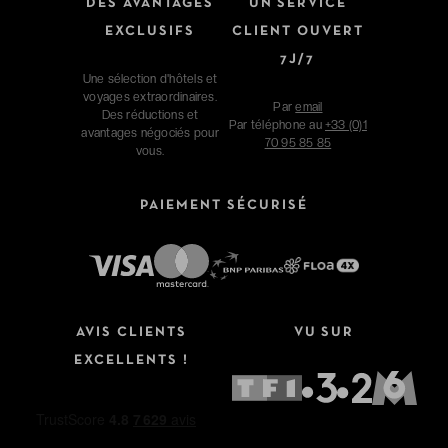
DES AVANTAGES
UN SERVICE
EXCLUSIFS
CLIENT OUVERT
7J/7
Une sélection d'hôtels et
voyages extraordinaires.
Par
email
Des réductions et
Par téléphone au
+33 (0)1
avantages négociés pour
70 95 85 85
vous.
PAIEMENT SÉCURISÉ
AVIS CLIENTS
VU SUR
EXCELLENTS !