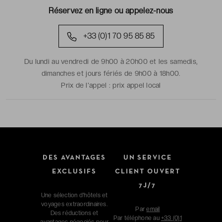
Réservez en ligne ou appelez-nous
+33 (0)1 70 95 85 85
Du lundi au vendredi de 9h00 à 20h00 et les samedis,
dimanches et jours fériés de 9h00 à 18h00.
Prix de l'appel :
prix appel local
DES AVANTAGES
UN SERVICE
EXCLUSIFS
CLIENT OUVERT
7J/7
Une sélection d'hôtels et
voyages extraordinaires.
Par
email
Des réductions et
Par téléphone au
+33 (0)1