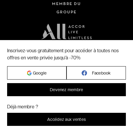
MEMBRE DU
GROUPE
Inscrivez-vous gratuitement pour accéder à toutes nos
offres en vente privée jusqu'à -70%
Google
Facebook
SUIVEZ-NOUS SUR
Devenez membre
Bonjour ! Pourrions-nous activer des services supplémentaires pour
RETROUVEZ NOS APPS MOBILE
Marketing
? Vous pouvez toujours modifier ou retirer votre
Déjà membre ?
consentement plus tard.
Laissez-moi choisir
Accédez aux ventes
Je refuse
C'est bon.