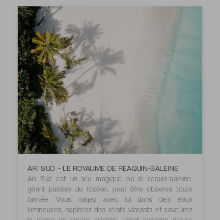
ARI SUD – LE ROYAUME DE REAQUIN-BALEINE
Ari Sud est un lieu magique où le requin-baleine,
géant paisible de l’océan, peut être observé toute
l’année. Vous nagez avec lui dans des eaux
lumineuses, explorez des récifs vibrants et savourez