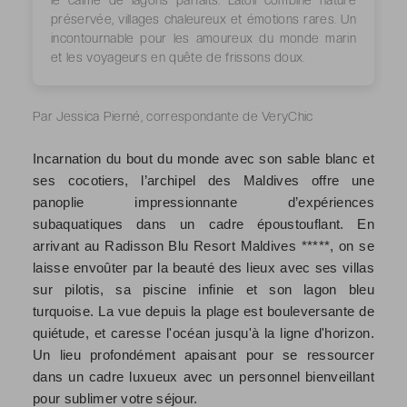
le calme de lagons parfaits. L’atoll combine nature
préservée, villages chaleureux et émotions rares. Un
incontournable pour les amoureux du monde marin
et les voyageurs en quête de frissons doux.
Par Jessica Pierné, correspondante de VeryChic
Incarnation du bout du monde avec son sable blanc et
ses cocotiers, l’archipel des Maldives offre une
panoplie impressionnante d’expériences
subaquatiques dans un cadre époustouflant. En
arrivant au Radisson Blu Resort Maldives *****, on se
laisse envoûter par la beauté des lieux avec ses villas
sur pilotis, sa piscine infinie et son lagon bleu
turquoise. La vue depuis la plage est bouleversante de
quiétude, et caresse l'océan jusqu'à la ligne d'horizon.
Un lieu profondément apaisant pour se ressourcer
dans un cadre luxueux avec un personnel bienveillant
pour sublimer votre séjour.