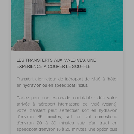
LES TRANSFERTS AUX MALDIVES, UNE
EXPÉRIENCE À COUPER LE SOUFFLE
Transfert aller-retour de l’aéroport de Malé à l’hôtel
en
hydravion ou en speedboat inclus.
Partez pour une escapade inoubliable : dès votre
arrivée à l’aéroport international de Malé (Velana),
votre transfert peut s’effectuer soit en hydravion
d’environ 45 minutes, soit en vol domestique
d’environ 20 à 30 minutes suivi d’un trajet en
speedboat d’environ 15 à 20 minutes, une option plus