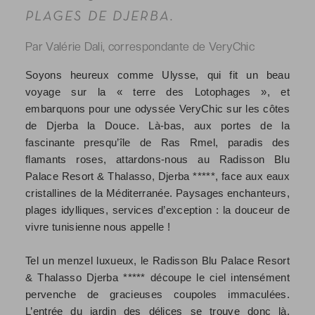
PLAGES DE DJERBA.
Par Valérie Dali, correspondante de VeryChic
Soyons heureux comme Ulysse, qui fit un beau
voyage sur la « terre des Lotophages », et
embarquons pour une odyssée VeryChic sur les côtes
de Djerba la Douce. Là-bas, aux portes de la
fascinante presqu’île de Ras Rmel, paradis des
flamants roses, attardons-nous au Radisson Blu
Palace Resort & Thalasso, Djerba *****, face aux eaux
cristallines de la Méditerranée. Paysages enchanteurs,
plages idylliques, services d’exception : la douceur de
vivre tunisienne nous appelle !
Tel un menzel luxueux, le Radisson Blu Palace Resort
& Thalasso Djerba ***** découpe le ciel intensément
pervenche de gracieuses coupoles immaculées.
L’entrée du jardin des délices se trouve donc là,