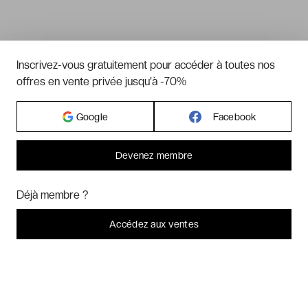
Inscrivez-vous gratuitement pour accéder à toutes nos
offres en vente privée jusqu'à -70%
Google
Facebook
Devenez membre
Bonjour ! Pourrions-nous activer des services supplémentaires pour
Marketing
? Vous pouvez toujours modifier ou retirer votre
Déjà membre ?
consentement plus tard.
Laissez-moi choisir
Accédez aux ventes
Je refuse
C'est bon.