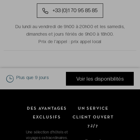
+33 (0)1 70 95 85 85
Du lundi au vendredi de 9h00 à 20h00 et les samedis,
dimanches et jours fériés de 9h00 à 18h00.
Prix de l'appel :
prix appel local
Plus que
9 jours
Voir les disponibilités
DES AVANTAGES
UN SERVICE
EXCLUSIFS
CLIENT OUVERT
7J/7
Une sélection d'hôtels et
voyages extraordinaires.