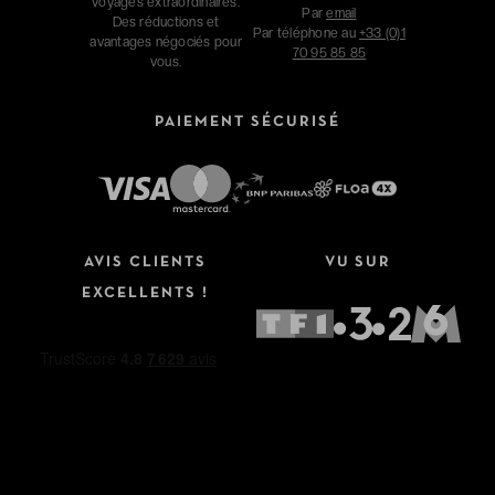
voyages extraordinaires.
Par
email
Des réductions et
Par téléphone au
+33 (0)1
avantages négociés pour
70 95 85 85
vous.
PAIEMENT SÉCURISÉ
AVIS CLIENTS
VU SUR
EXCELLENTS !