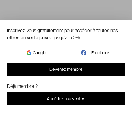
Inscrivez-vous gratuitement pour accéder à toutes nos
offres en vente privée jusqu'à -70%
Google
Facebook
Devenez membre
Bonjour ! Pourrions-nous activer des services supplémentaires pour
Marketing
? Vous pouvez toujours modifier ou retirer votre
Déjà membre ?
consentement plus tard.
Laissez-moi choisir
Accédez aux ventes
Je refuse
C'est bon.