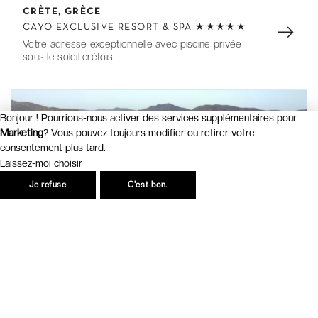
CRÈTE, GRÈCE
t
CAYO EXCLUSIVE RESORT & SPA ★★★★★
e
Votre adresse exceptionnelle avec piscine privée
m
sous le soleil crétois.
1
o
f
3
Bonjour ! Pourrions-nous activer des services supplémentaires pour
Marketing
? Vous pouvez toujours modifier ou retirer votre
6
consentement plus tard.
Laissez-moi choisir
Je refuse
C'est bon.
Vols en option
Plus que
43h
I
CORSE, FRANCE
t
HÔTEL MARINCA & SPA ★★★★★
e
Paradis de luxe dans la nature corse face à la mer.
m