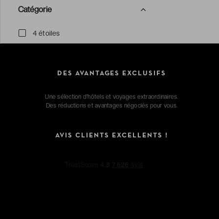
Catégorie
4 étoiles
5 étoiles
Boutique hôtels
DES AVANTAGES EXCLUSIFS
Resorts
Châteaux
Une sélection d'hôtels et voyages extraordinaires.
Des réductions et avantages négociés pour vous.
AVIS CLIENTS EXCELLENTS !