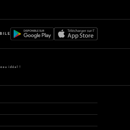
BILE
eau idéal !