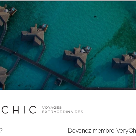
LE
?
Devenez membre VeryCh