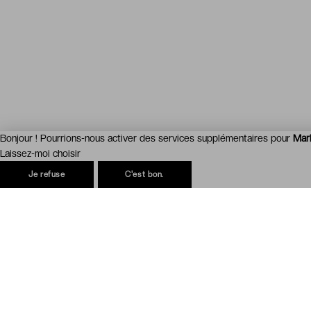
Bonjour ! Pourrions-nous activer des services supplémentaires pour
Mar
Laissez-moi choisir
Je refuse
C'est bon.