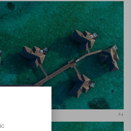
64
ic