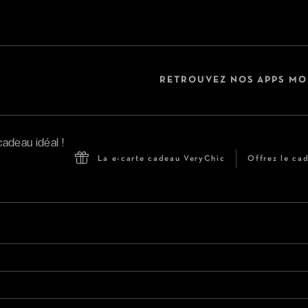
RETROUVEZ NOS APPS MO
La e-carte cadeau VeryChic
Offrez le cad