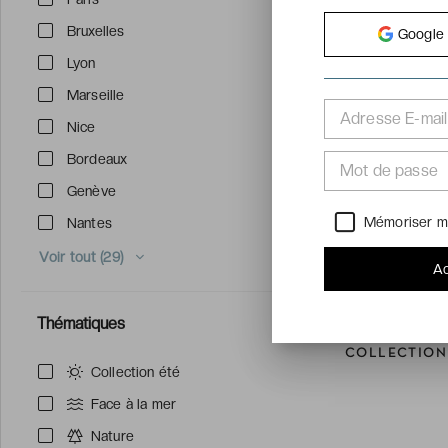
Bruxelles
Google
Lyon
Marseille
Adresse E-mail
Nice
Bordeaux
Mot de passe
Genève
Mémoriser m
Nantes
Voir tout (29)
Ac
Thématiques
COLLECTION
Collection été
Face à la mer
Nature