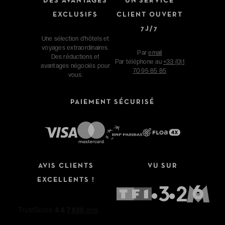
DES AVANTAGES
UN SERVICE
EXCLUSIFS
CLIENT OUVERT
7J/7
Une sélection d'hôtels et
voyages extraordinaires.
Par
email
Des réductions et
Par téléphone au
+33 (0)1
avantages négociés pour
70 95 85 85
vous.
PAIEMENT SÉCURISÉ
Affinez votre recherche
AVIS CLIENTS
VU SUR
Type de séjour
EXCELLENTS !
Hôtels
Hôtels + Vols