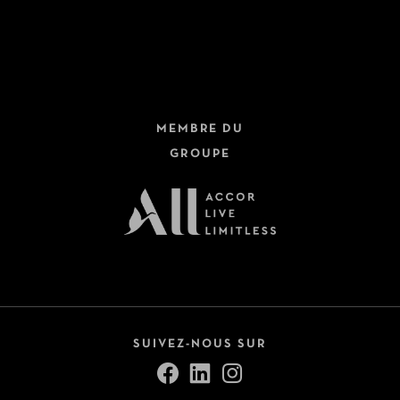
Hôtels + Trains
Dernière minute
Circuits
Fermer
Croisières
MEMBRE DU
Safari
GROUPE
Autotours
Voir tout (9)
Pension
All Inclusive
Petit-déjeuner inclus
SUIVEZ-NOUS SUR
Demi-pension
Pension complète