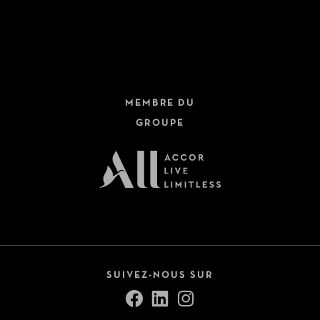
Hôtels + Trains
Dernière minute
Circuits
Fermer
Croisières
MEMBRE DU
Safari
GROUPE
Autotours
Voir tout (9)
Pension
All Inclusive
Petit-déjeuner inclus
SUIVEZ-NOUS SUR
Demi-pension
Pension complète