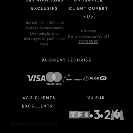
DES AVANTAGES
UN SERVICE
EXCLUSIFS
CLIENT OUVERT
7J/7
Une sélection d'hôtels et
voyages extraordinaires.
Par
email
Des réductions et
Par téléphone au
+33 (0)1
avantages négociés pour
70 95 85 85
vous.
PAIEMENT SÉCURISÉ
Affinez votre recherche
AVIS CLIENTS
VU SUR
Type de séjour
EXCELLENTS !
Hôtels
Hôtels + Vols