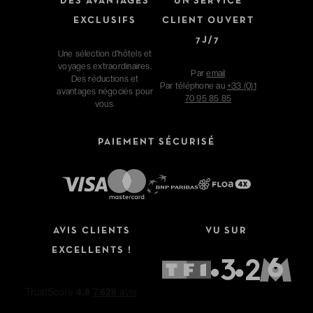
DES AVANTAGES
UN SERVICE
EXCLUSIFS
CLIENT OUVERT
7J/7
Une sélection d'hôtels et
voyages extraordinaires.
Par
email
Des réductions et
Par téléphone au
+33 (0)1
avantages négociés pour
70 95 85 85
vous.
PAIEMENT SÉCURISÉ
Affinez votre recherche
AVIS CLIENTS
VU SUR
Type de séjour
EXCELLENTS !
Hôtels
Hôtels + Vols