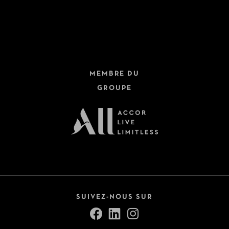
Hôtels + Trains
Dernière minute
Circuits
Fermer
Croisières
MEMBRE DU
Safari
GROUPE
Autotours
Voir tout (9)
Pension
All Inclusive
Petit-déjeuner inclus
SUIVEZ-NOUS SUR
Demi-pension
Pension complète