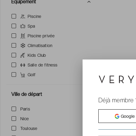
Équipement
Piscine
Spa
Piscine privée
Climatisation
Kids Club
Salle de fitness
Golf
Ville de départ
Déjà membre 
Paris
Google
Nice
Toulouse