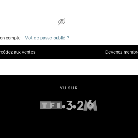
on compte
Mot de passe oublié ?
UN SERVICE CLIENT OUVERT 7J/7
cédez aux ventes
Devenez membr
Par
email
Par téléphone au
+33 (0)1 70 95 85 85
VU SUR