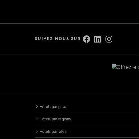
Bonnes tables
Adresses romantiques
Voir tout (13)
SUIVEZ-NOUS SUR
Services
Accessible aux personnes à
mobilité réduite
Parking
Animaux bienvenus
Chargeur voiture électrique
Hôtels par pays
Catégorie
Hôtels par régions
Hôtels par villes
4 étoiles