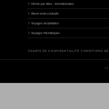
5 étoiles
Hôtels par villes - internationales
Resorts
Week-ends exclusifs
Châteaux
Voyages inoubliables
Voyages thématiques
CHARTE DE CONFIDENTIALITÉ
CONDITIONS GÉ
20