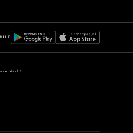
BILE
eau idéal !