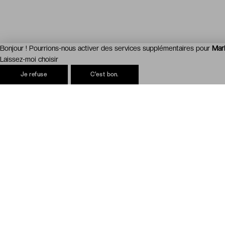
Bonjour ! Pourrions-nous activer des services supplémentaires pour
Mar
Laissez-moi choisir
Je refuse
C'est bon.