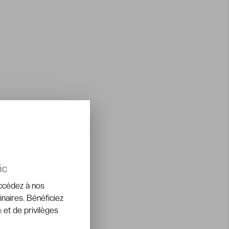
ic
accédez à nos
inaires. Bénéficiez
 et de privilèges