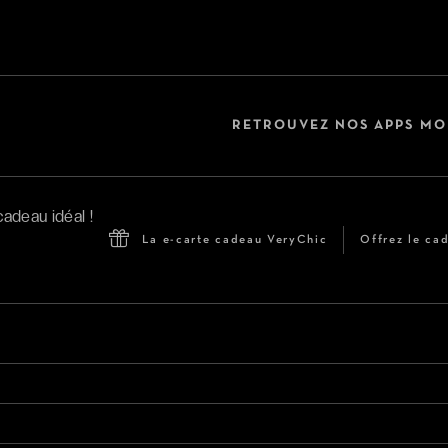
RETROUVEZ NOS APPS MO
La e-carte cadeau VeryChic
Offrez le cad