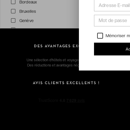
Bordeaux
Adresse E-mail
Bruxelles
Mot de passe
Genève
Lyon
Mémoriser m
Marseille
DES AVANTAGES EXCLUSIFS
Voir tout (38)
Ac
Une sélection d'hôtels et voyages extraordinaires.
Des réductions et avantages négociés pour vous.
Thématiques
Collection été
AVIS CLIENTS EXCELLENTS !
Face à la mer
Nature
Spas d'exception
Moins de 99€
Surclassement offert