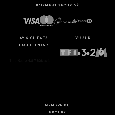
PAIEMENT SÉCURISÉ
Affinez votre recherche
AVIS CLIENTS
VU SUR
Type de séjour
EXCELLENTS !
Hôtels
Hôtels + Vols
Hôtels + Trains
Dernière minute
Circuits
Fermer
Croisières
MEMBRE DU
Safari
GROUPE
Autotours