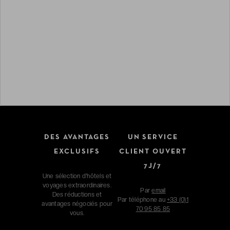
DES AVANTAGES
UN SERVICE
EXCLUSIFS
CLIENT OUVERT
7J/7
Une sélection d'hôtels et
voyages extraordinaires.
Par
email
Des réductions et
Par téléphone au
+33 (0)1
avantages négociés pour
70 95 85 85
vous.