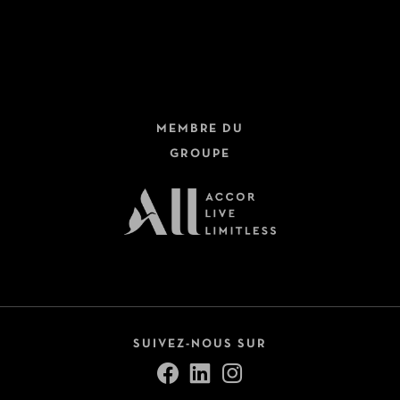
Hôtels + Trains
Dernière minute
Circuits
Fermer
Croisières
MEMBRE DU
Safari
GROUPE
Autotours
Voir tout (9)
Pension
All Inclusive
Petit-déjeuner inclus
SUIVEZ-NOUS SUR
Demi-pension
Pension complète