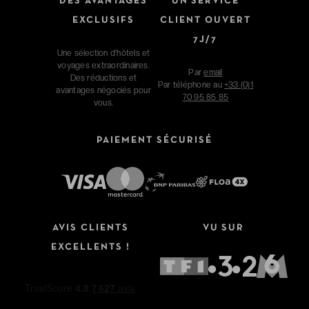
DES AVANTAGES
UN SERVICE
EXCLUSIFS
CLIENT OUVERT
7J/7
Une sélection d'hôtels et
voyages extraordinaires.
Par
email
Des réductions et
Par téléphone au
+33 (0)1
avantages négociés pour
70 95 85 85
vous.
PAIEMENT SÉCURISÉ
Affinez votre recherche
AVIS CLIENTS
VU SUR
Type de séjour
EXCELLENTS !
Hôtels
Hôtels + Vols