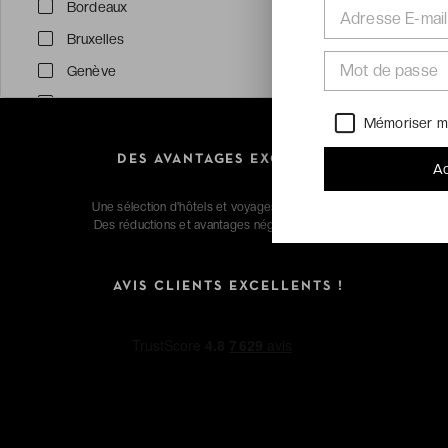
Bordeaux
Adresse E-mail
Bruxelles
Mot de passe
Genève
Lyon
Mémoriser m
Marseille
DES AVANTAGES EXCLUSIFS
Voir tout (38)
Ac
Une sélection d'hôtels et voyages extraordinaires.
Des réductions et avantages négociés pour vous.
Thématiques
Collection été
AVIS CLIENTS EXCELLENTS !
Face à la mer
Nature
Spas d'exception
Moins de 99€
Surclassement offert