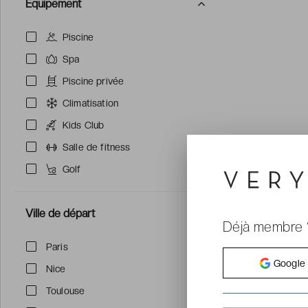
Équipement
Piscine
Spa
Piscine privée
Climatisation
Kids Club
Salle de fitness
Golf
Ville de départ
Déjà membre 
Paris
Google
Nice
Toulouse