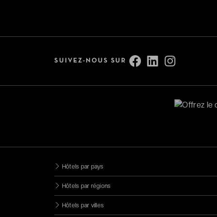
Bonnes tables
Adresses romantiques
Voir tout (13)
SUIVEZ-NOUS SUR
Services
Accessible aux personnes à
mobilité réduite
Parking
Animaux bienvenus
Chargeur voiture électrique
Hôtels par pays
Catégorie
Hôtels par régions
Hôtels par villes
4 étoiles