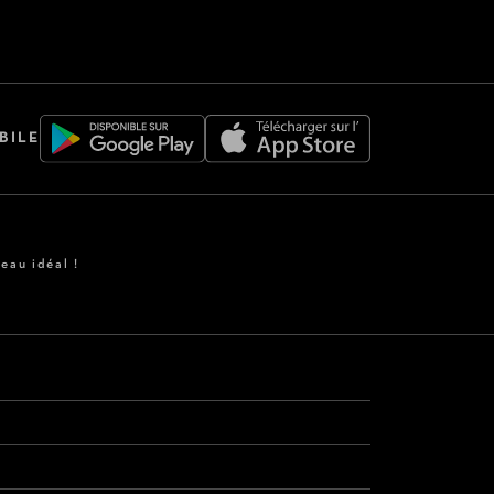
BILE
eau idéal !