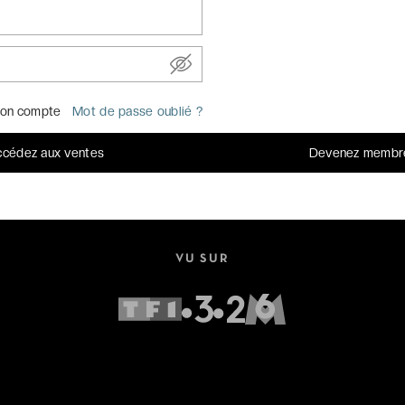
on compte
Mot de passe oublié ?
UN SERVICE CLIENT OUVERT 7J/7
cédez aux ventes
Devenez membr
Par
email
Par téléphone au
+33 (0)1 70 95 85 85
VU SUR