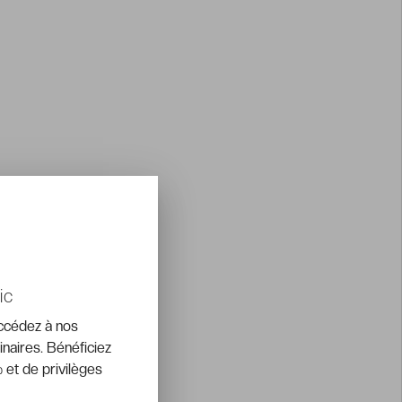
ic
accédez à nos
inaires. Bénéficiez
 et de privilèges