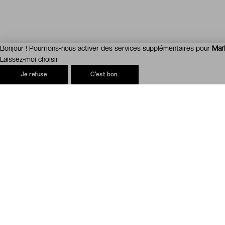
Bonjour ! Pourrions-nous activer des services supplémentaires pour
Mar
Laissez-moi choisir
Je refuse
C'est bon.