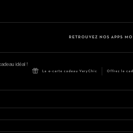
RETROUVEZ NOS APPS MO
La e-carte cadeau VeryChic
Offrez le cad