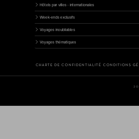
5 étoiles
Hôtels par villes - internationales
Resorts
Week-ends exclusifs
Châteaux
Voyages inoubliables
Voyages thématiques
CHARTE DE CONFIDENTIALITÉ
CONDITIONS GÉ
20