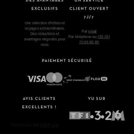
DES AVANTAGES
UN SERVICE
EXCLUSIFS
CLIENT OUVERT
7J/7
Une sélection d'hôtels et
voyages extraordinaires.
Par
email
Des réductions et
Par téléphone au
+33 (0)1
avantages négociés pour
70 95 85 85
vous.
PAIEMENT SÉCURISÉ
Affinez votre recherche
AVIS CLIENTS
VU SUR
Type de séjour
EXCELLENTS !
Hôtels
Hôtels + Vols