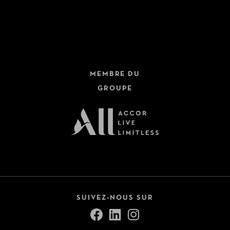
Hôtels + Trains
Dernière minute
Circuits
Fermer
Croisières
MEMBRE DU
Safari
GROUPE
Autotours
Voir tout (9)
Pension
All Inclusive
Petit-déjeuner inclus
SUIVEZ-NOUS SUR
Demi-pension
Pension complète