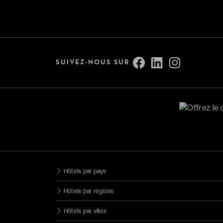
Bonnes tables
Adresses romantiques
Voir tout (13)
SUIVEZ-NOUS SUR
Services
Accessible aux personnes à
mobilité réduite
Parking
Animaux bienvenus
Chargeur voiture électrique
Hôtels par pays
Catégorie
Hôtels par régions
Hôtels par villes
4 étoiles