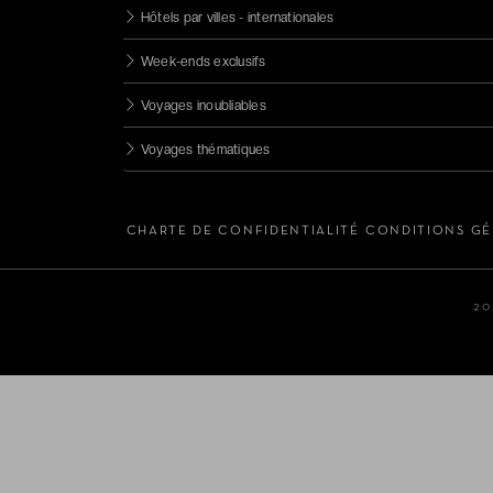
5 étoiles
Hôtels par villes - internationales
Boutique hôtels
Week-ends exclusifs
Resorts
Voyages inoubliables
Châteaux
Voyages thématiques
CHARTE DE CONFIDENTIALITÉ
CONDITIONS GÉ
20