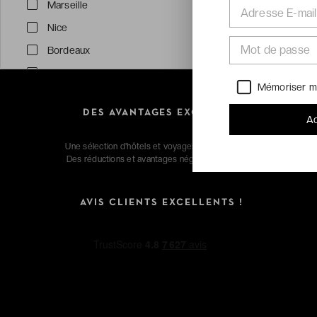
Marseille
Adresse E-mail
Nice
Mot de passe
Bordeaux
Genève
Mémoriser m
Nantes
DES AVANTAGES EXCLUSIFS
Voir tout (32)
Ac
Une sélection d'hôtels et voyages extraordinaires.
Des réductions et avantages négociés pour vous.
Thématiques
Collection été
AVIS CLIENTS EXCELLENTS !
Face à la mer
Nature
Spas d'exception
Moins de 99€
Surclassement offert