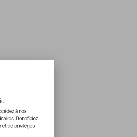
ic
accédez à nos
inaires. Bénéficiez
 et de privilèges