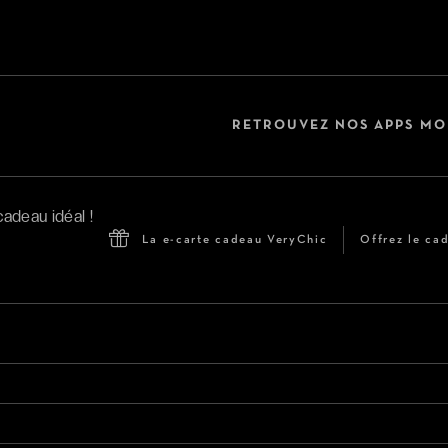
RETROUVEZ NOS APPS MO
La e-carte cadeau VeryChic
Offrez le cad