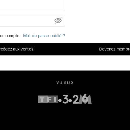
on compte
Mot de passe oublié ?
UN SERVICE CLIENT OUVERT 7J/7
cédez aux ventes
Devenez membr
Par
email
Par téléphone au
+33 (0)1 70 95 85 85
VU SUR