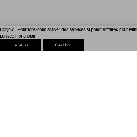
Bonjour ! Pourrions-nous activer des services supplémentaires pour
Mar
Laissez-moi choisir
Je refuse
C'est bon.