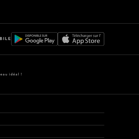
BILE
eau idéal !