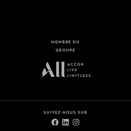
Hôtels + Trains
Dernière minute
Circuits
Fermer
Croisières
MEMBRE DU
Safari
GROUPE
Autotours
Voir tout (9)
Pension
All Inclusive
Petit-déjeuner inclus
SUIVEZ-NOUS SUR
Demi-pension
Pension complète