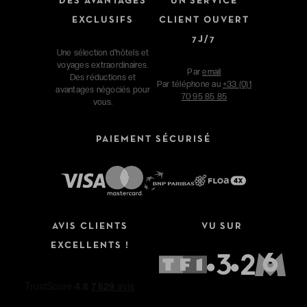
DES AVANTAGES
UN SERVICE
EXCLUSIFS
CLIENT OUVERT
7J/7
Une sélection d'hôtels et
voyages extraordinaires.
Par
email
Des réductions et
Par téléphone au
+33 (0)1
avantages négociés pour
70 95 85 85
vous.
PAIEMENT SÉCURISÉ
Affinez votre recherche
AVIS CLIENTS
VU SUR
Type de séjour
EXCELLENTS !
Hôtels
Hôtels + Vols