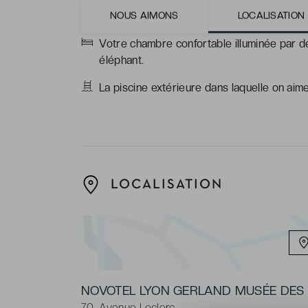
La décoration animalière et vitaminée, qui v
NOUS AIMONS
LOCALISATION
Votre chambre confortable illuminée par d
éléphant.
La piscine extérieure dans laquelle on aim
LOCALISATION
NOVOTEL LYON GERLAND MUSÉE DES
70, Avenue Leclerc