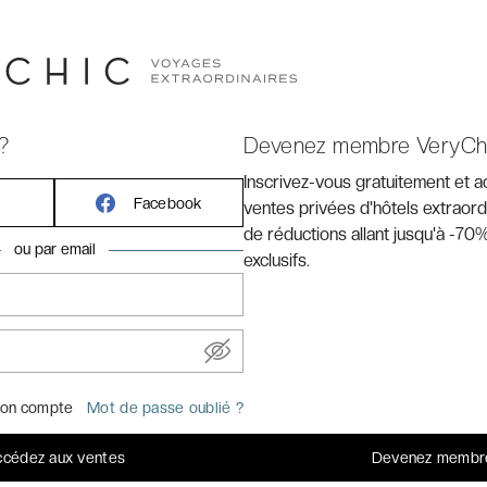
otel Lyon Gerland Musée des Confluences ****
vous
du
musée des Confluences.
?
Devenez membre VeryCh
Inscrivez-vous gratuitement et 
Facebook
ventes privées d'hôtels extraord
de réductions allant jusqu'à -70%
ou par email
exclusifs.
on compte
Mot de passe oublié ?
cédez aux ventes
Devenez membr