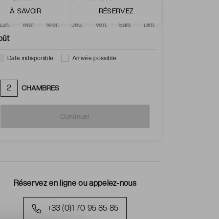
À SAVOIR
RÉSERVEZ
Lun.
Mar.
Mer.
Jeu.
Ven.
Sam.
Dim.
oût
Date indisponible
Arrivée possible
2
CHAMBRES
Continuer
Réservez en ligne ou appelez-nous
+33 (0)1 70 95 85 85