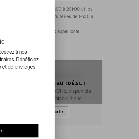
Du lundi au vendredi de 9h00 à 20h00 et les
samedis, dimanches et jours fériés de 9h00 à
18h00.
Prix de l'appel :
prix appel local
ic
accédez à nos
inaires. Bénéficiez
 et de privilèges
OFFREZ LE CADEAU IDÉAL !
La e-carte cadeau VeryChic, disponible
immédiatement et valable 2 ans.
Offrir une carte
e