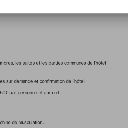
mbres, les suites et les parties communes de l'hôtel
s sur demande et confirmation de l'hôtel
8.50€ par personne et par nuit
chine de musculation...