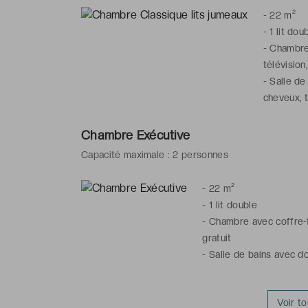
-
22 m²
-
1 lit dou
-
Chambre 
télévision
-
Salle de
cheveux, t
Chambre Exécutive
Capacité maximale : 2 personnes
-
22 m²
-
1 lit double
-
Chambre avec coffre-fo
gratuit
-
Salle de bains avec do
Voir t