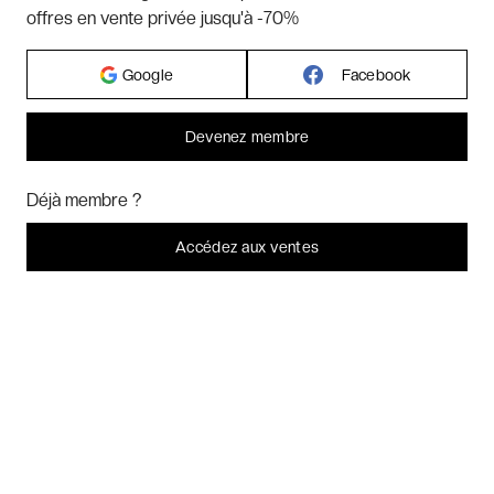
offres en vente privée jusqu'à -70%
Google
Facebook
Hôtels par pays
Devenez membre
Hôtels par régions
Bonjour ! Pourrions-nous activer des services supplémentaires pour
Marketing
? Vous pouvez toujours modifier ou retirer votre
Déjà membre ?
consentement plus tard.
Hôtels par villes
Laissez-moi choisir
Accédez aux ventes
Je refuse
C'est bon.
Hôtels par villes - internationales
Week-ends exclusifs
Voyages inoubliables
Voyages thématiques