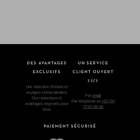
DES AVANTAGES
UN SERVICE
EXCLUSIFS
CLIENT OUVERT
7J/7
Une sélection d'hôtels et
voyages extraordinaires.
Par
email
Des réductions et
Par téléphone au
+33 (0)1
avantages négociés pour
70 95 85 85
vous.
PAIEMENT SÉCURISÉ