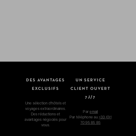
DES AVANTAGES
UN SERVICE
EXCLUSIFS
CLIENT OUVERT
7J/7
Une sélection d'hôtels et
voyages extraordinaires.
Par
email
Des réductions et
Par téléphone au
+33 (0)1
avantages négociés pour
70 95 85 85
vous.