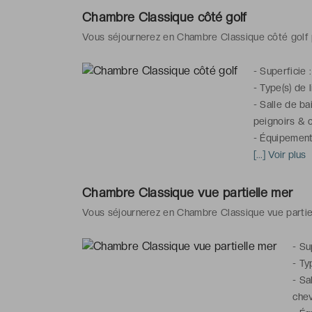
Chambre Classique côté golf
Vous séjournerez en Chambre Classique côté golf 
-
Superficie 
-
Type(s) de li
-
Salle de ba
peignoirs & c
-
Équipements
chauffage, té
[...] Voir plus
ordinateur p
service de ré
Chambre Classique vue partielle mer
Vous séjournerez en Chambre Classique vue partie
-
Su
-
Typ
-
Sa
chev