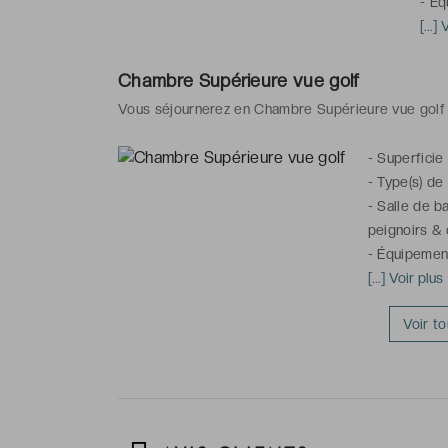
-
Éq
/ ch
[...]
fort
de b
Chambre Supérieure vue golf
Vous séjournerez en Chambre Supérieure vue golf 
-
Superficie
-
Type(s) de l
-
Salle de b
peignoirs & 
-
Équipement
mobilier d'ex
[...] Voir plus
téléphone, r
Voir t
penderie, pl