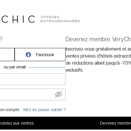
ue à
Mandelieu-la-Napoule,
à environ 7 kilomètres de
?
Devenez membre VeryCh
Inscrivez-vous gratuitement et 
Facebook
ventes privées d'hôtels extraord
de réductions allant jusqu'à -70%
ou par email
 1.3km de l’hôtel (environ 5min de route)
exclusifs.
ris : 1
s horaires, veuillez consulter le site de la SNCF.
:
on compte
Mot de passe oublié ?
cédez aux ventes
Devenez membr