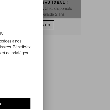
OFFREZ LE CADEAU IDÉAL !
La e-carte cadeau VeryChic, disponible
immédiatement et valable 2 ans.
Offrir une carte
ic
accédez à nos
inaires. Bénéficiez
 et de privilèges
e