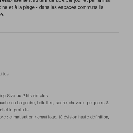
établissement au tarif de 20€ par jour et par animal
cine et à la plage - dans les espaces communs ils
e.
ultes
t King Size ou 2 lits simples
ouche ou baignoire, toilettes, sèche-cheveux, peignoirs &
oilette gratuits
 : climatisation / chauffage, télévision haute définition,
e-fort pour ordinateur portable, bureau, armoire / penderie,
ervice de réveil, Wi-Fi, room service