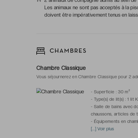
2 animaux de compagnie admis au sein de l'
Les animaux ne sont pas acceptés à la pis
doivent être impérativement tenus en laiss
CHAMBRES
Chambre Classique
Vous séjournerez en Chambre Classique pour 2 ad
-
Superficie : 30 m²
-
Type(s) de lit(s) : 1 li
-
Salle de bains avec d
chaussons, articles de t
-
Équipements en chambre
téléphone, radio, coffr
[...] Voir plus
plateau de bienvenue, s