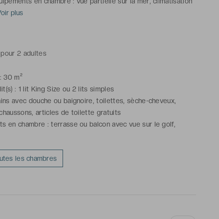
uipements en chambre : vue partielle sur la mer, climatisation
auffage, télévision haute définition, téléphone, radio, coffre-
 Voir plus
 pour ordinateur portable, bureau, armoire / penderie, plateau
ienvenue, service de réveil, Wi-Fi, room service
pour 2 adultes
 : 30 m²
it(s) : 1 lit King Size ou 2 lits simples
ains avec douche ou baignoire, toilettes, sèche-cheveux,
chaussons, articles de toilette gratuits
s en chambre : terrasse ou balcon avec vue sur le golf,
térieur, climatisation / chauffage, télévision haute définition,
adio, bureau, coffre-fort pour ordinateur portable, armoire /
outes les chambres
ateau de bienvenue, service de réveil, Wi-Fi, room service