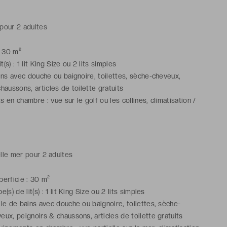
pour 2 adultes
: 30 m²
t(s) : 1 lit King Size ou 2 lits simples
ins avec douche ou baignoire, toilettes, sèche-cheveux,
haussons, articles de toilette gratuits
 en chambre : vue sur le golf ou les collines, climatisation /
lévision haute définition, téléphone, radio, coffre-fort pour
ortable, bureau, armoire / penderie, plateau de bienvenue,
veil, Wi-Fi, room service
lle mer pour 2 adultes
perficie : 30 m²
e(s) de lit(s) : 1 lit King Size ou 2 lits simples
lle de bains avec douche ou baignoire, toilettes, sèche-
eux, peignoirs & chaussons, articles de toilette gratuits