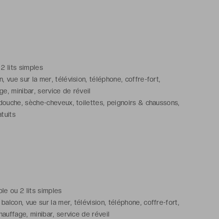
ns avec douche, sèche-cheveux, toilettes, peignoirs &
cles de toilette gratuits
mmunicante(s) disponible(s) sur demande et confirmation de
 2 lits simples
 vue sur la mer, télévision, téléphone, coffre-fort,
age, minibar, service de réveil
douche, sèche-cheveux, toilettes, peignoirs & chaussons,
atuits
ble ou 2 lits simples
alcon, vue sur la mer, télévision, téléphone, coffre-fort,
chauffage, minibar, service de réveil