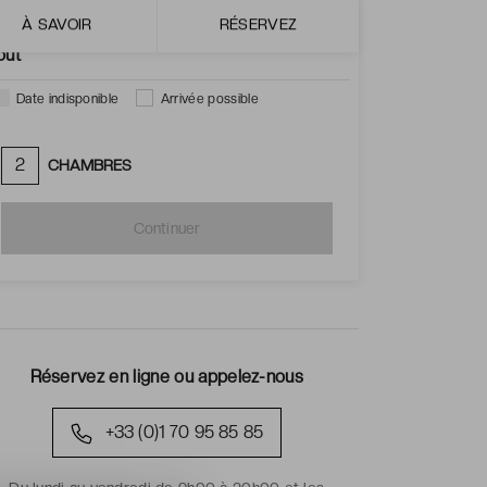
À SAVOIR
RÉSERVEZ
Lun.
Mar.
Mer.
Jeu.
Ven.
Sam.
Dim.
oût
Date indisponible
Arrivée possible
2
CHAMBRES
Continuer
Réservez en ligne ou appelez-nous
+33 (0)1 70 95 85 85