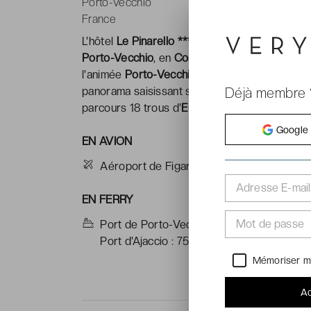
Porto-Vecchio
France
L'hôtel
Le Pinarello ****
est situé directement 
Porto-Vecchio
, en
Corse du Sud
- à quelques 
l'animée
Porto-Vecchio
et de ses ruelles comm
panorama saisissant sur le golfe, et du presti
Déjà membre 
parcours 18 trous d'
Europe
.
Google
EN AVION
Aéroport de Figari : 35 km
Adresse E-mail
EN FERRY
Mot de passe
Port de Porto-Vecchio : 20km (liaisons dep
Port d'Ajaccio : 75km (liaisons depuis Nice
Mémoriser m
Ac