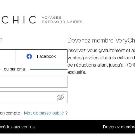
sur la splendide baie éponyme, à
Sainte-Lucie-de-
kilomètres de la mythique plage de
Palombaggia
, de
erçantes, du village perché de l'
Ospédale
et de son
gieux
Golf de Spérone
, classé parmi les plus beaux
?
Devenez membre VeryCh
Inscrivez-vous gratuitement et 
Facebook
ventes privées d'hôtels extraord
de réductions allant jusqu'à -70%
ou par email
exclusifs.
uis Marseille avec Corsica Linea)
 et Toulon)
on compte
Mot de passe oublié ?
cédez aux ventes
Devenez membr