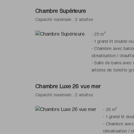
-
Salle de bai
chaussons, arti
Chambre Supérieure
Capacité maximale : 2 adultes
*Chambre(s) co
l'hôtel
-
25 m²
-
1 grand lit double ou
-
Chambre avec balcon,
climatisation / chauff
-
Salle de bains avec 
articles de toilette gr
Chambre Luxe 26 vue mer
Capacité maximale : 2 adultes
-
25 m²
-
1 grand lit dou
-
Chambre avec b
climatisation / 