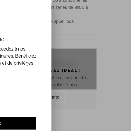
Du lundi au vendredi de 9h00 à 20h00 et les
samedis, dimanches et jours fériés de 9h00 à
18h00.
Prix de l'appel :
prix appel local
ic
accédez à nos
inaires. Bénéficiez
 et de privilèges
OFFREZ LE CADEAU IDÉAL !
La e-carte cadeau VeryChic, disponible
immédiatement et valable 2 ans.
Offrir une carte
e