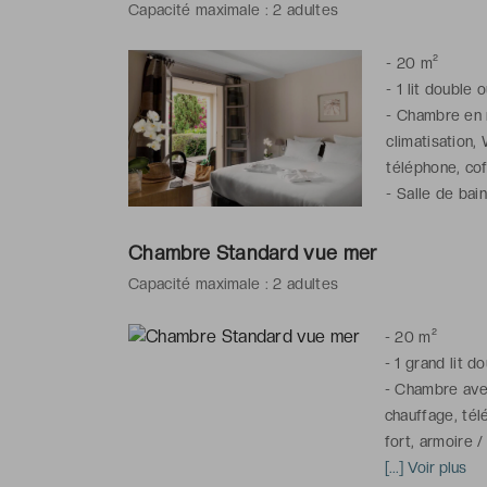
Capacité maximale : 2 adultes
-
20 m²
-
1 lit double 
-
Chambre en r
climatisation, 
téléphone, cof
-
Salle de bai
Chambre Standard vue mer
Capacité maximale : 2 adultes
-
20 m²
-
1 grand lit d
-
Chambre avec
chauffage, télé
fort, armoire /
réveil
[...] Voir plus