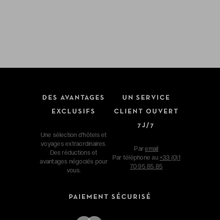
DES AVANTAGES
UN SERVICE
EXCLUSIFS
CLIENT OUVERT
7J/7
Une sélection d'hôtels et
voyages extraordinaires.
Par
email
Des réductions et
Par téléphone au
+33 (0)1
avantages négociés pour
70 95 85 85
vous.
PAIEMENT SÉCURISÉ