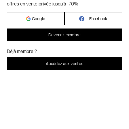
offres en vente privée jusqu'à -70%
Google
Facebook
Hôtels par pays
Devenez membre
Hôtels par régions
Bonjour ! Pourrions-nous activer des services supplémentaires pour
Marketing
? Vous pouvez toujours modifier ou retirer votre
Déjà membre ?
consentement plus tard.
Hôtels par villes
Laissez-moi choisir
Accédez aux ventes
Je refuse
C'est bon.
Hôtels par villes - internationales
Week-ends exclusifs
Voyages inoubliables
Voyages thématiques